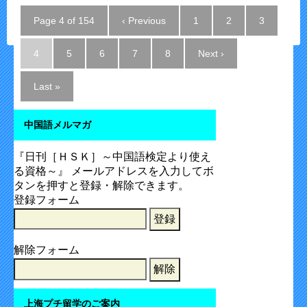
Page 4 of 154
‹ Previous
1
2
3
4
5
6
7
8
Next ›
Last »
中国語メルマガ
『日刊［ＨＳＫ］～中国語検定より使え
る資格～』 メールアドレスを入力してボ
タンを押すと登録・解除できます。
登録フォーム
解除フォーム
上海プチ留学のご案内