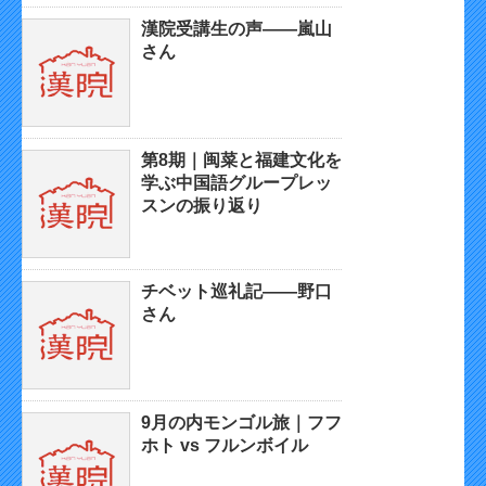
漢院受講生の声——嵐山
さん
第8期｜闽菜と福建文化を
学ぶ中国語グループレッ
スンの振り返り
チベット巡礼記——野口
さん
9月の内モンゴル旅｜フフ
ホト vs フルンボイル