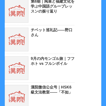
第8期｜闽菜と福建文化を
学ぶ中国語グループレッ
スンの振り返り
チベット巡礼記——野口
さん
9月の内モンゴル旅｜フフ
ホト vs フルンボイル
漢院微信公众号｜HSK6
級文法教室——「不如」