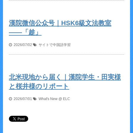
漢院微信公众号｜HSK6級文法教室
——「趁」
2026/07/02
サイトで中国語学習
北米現地から届く｜漢院学生・田実様
と桜井様のリポート
2026/07/01
What's New @ ELC