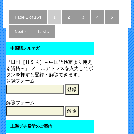
Page 1 of 154
1
2
3
4
5
Next ›
Last »
中国語メルマガ
『日刊［ＨＳＫ］～中国語検定より使え
る資格～』 メールアドレスを入力してボ
タンを押すと登録・解除できます。
登録フォーム
解除フォーム
上海プチ留学のご案内