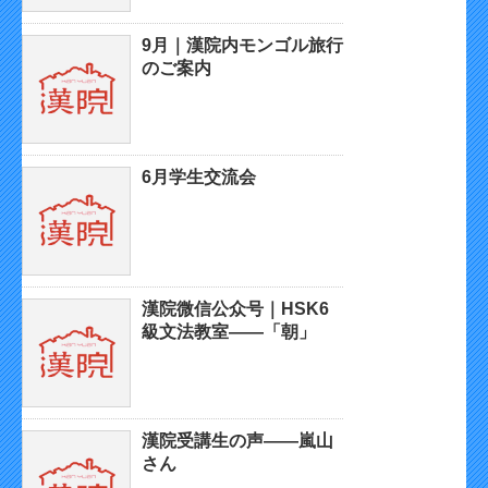
9月｜漢院内モンゴル旅行
のご案内
6月学生交流会
漢院微信公众号｜HSK6
級文法教室——「朝」
漢院受講生の声——嵐山
さん