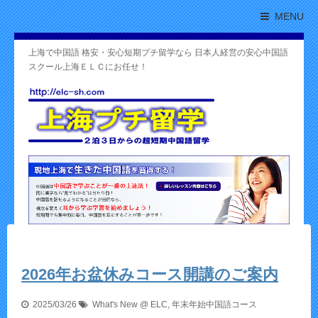
MENU
上海で中国語 格安・安心短期プチ留学なら 日本人経営の安心中国語
スクール上海ＥＬＣにお任せ！
2026年お盆休みコース開講のご案内
2025/03/26
What's New @ ELC
,
年末年始中国語コース