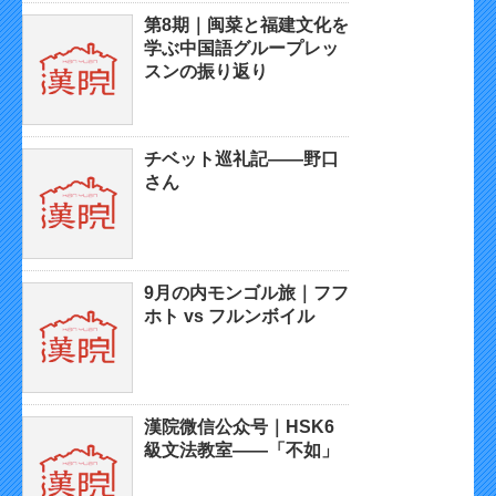
第8期｜闽菜と福建文化を
学ぶ中国語グループレッ
スンの振り返り
チベット巡礼記——野口
さん
9月の内モンゴル旅｜フフ
ホト vs フルンボイル
漢院微信公众号｜HSK6
級文法教室——「不如」