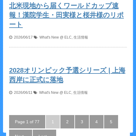
北米現地から届くワールドカップ速
報！漢院学生・田実様と桜井様のリポ
ート
2026/06/17
What's New @ ELC
,
生活情報
2028オリンピック予選シリーズ | 上海
西岸に正式に落地
2026/06/11
What's New @ ELC
,
生活情報
Page 1 of 77
1
2
3
4
5