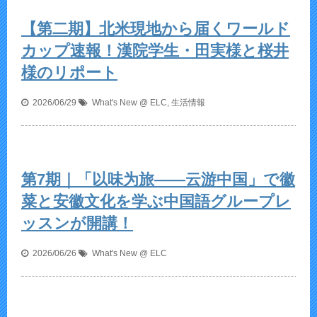
【第二期】北米現地から届くワールド
カップ速報！漢院学生・田実様と桜井
様のリポート
2026/06/29
What's New @ ELC
,
生活情報
第7期｜「以味为旅——云游中国」で徽
菜と安徽文化を学ぶ中国語グループレ
ッスンが開講！
2026/06/26
What's New @ ELC