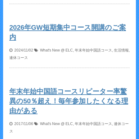
2026年GW短期集中コース開講のご案
内
2024/11/02
What's New @ ELC
,
年末年始中国語コース
,
生活情報
,
連休コース
年末年始中国語コースリピーター率驚
異の50％超え！毎年参加したくなる理
由がある
2017/11/06
What's New @ ELC
,
年末年始中国語コース
,
連休コー
ス