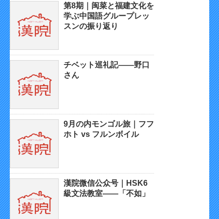
第8期｜闽菜と福建文化を
学ぶ中国語グループレッ
スンの振り返り
チベット巡礼記——野口
さん
9月の内モンゴル旅｜フフ
ホト vs フルンボイル
漢院微信公众号｜HSK6
級文法教室——「不如」