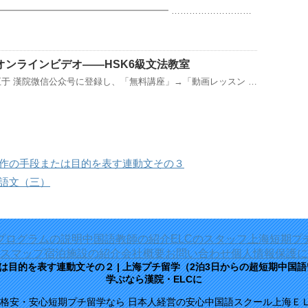
━━━━━━━━━━━━━━━━━━━━ ………………………
オンラインビデオ——HSK6級文法教室
至于 漢院微信公众号に登録し、「無料講座」→「動画レッスン …
動作の手段または目的を表す連動文その３
兼語文（三）
プログラムの説明
中国語教師の紹介
ELCのスタッフ
上海短期プ
スマップ
宿泊施設の紹介
会社概要
お問い合わせ
個人情報保護に
は目的を表す連動文その２ | 上海プチ留学（2泊3日からの超短期中国
学ぶなら漢院・ELCに
 格安・安心短期プチ留学なら 日本人経営の安心中国語スクール上海Ｅ