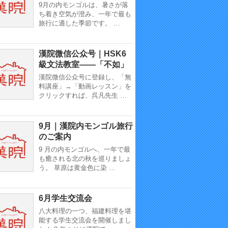
9月の内モンゴルは、暑さが落
ち着き空気が澄み、一年で最も
旅行に適した季節です。 …
漢院微信公众号｜HSK6
級文法教室——「不如」
漢院微信公众号に登録し、「無
料講座」→「動画レッスン」を
クリックすれば、呉凡先生 …
9月｜漢院内モンゴル旅行
のご案内
9 月の内モンゴルへ、一年で最
も癒される北の秋を巡りましょ
う。 草原は黄金色に染 …
6月学生交流会
八大料理の一つ、福建料理を堪
能する学生交流会を開催しまし