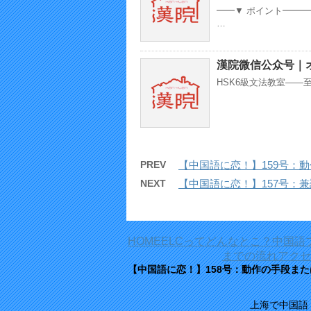
━━▼ ポイント━━
…
漢院微信公众号｜
HSK6級文法教室——
PREV
【中国語に恋！】159号：
NEXT
【中国語に恋！】157号：
HOME
ELCってどんなとこ？
中国語
までの流れ
アクセ
【中国語に恋！】158号：動作の手段また
上海で中国語