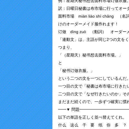
例：星期天秘书想去面料市場订做衣服
訳：日曜日秘書は布市場に行ってオー
面料市場 miàn liào shì chǎn
けのオーダーメイド服作れます！
订做 dìng zuò （動詞） オーダー
「連動文」は、主語が同じ2つの文を
つまり、
「（星期天）秘书想去面料市場。」
と
「秘书订做衣服。」
という二つの文を一つにしているんだ
一つ目の文で「秘書は布市場に行きた
二つ目の文で「なぜ行きたいのか」そ
まだまだ続くので、一歩ずつ確実に慣
━━▼ 問題━━━━━━━━━━━━
以下の単語を正しく並べ替えてくれ。
什么 这么 干 要 纸 你 多 ？