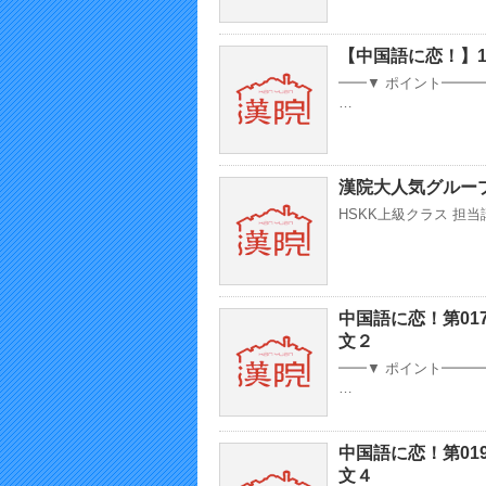
【中国語に恋！】1
━━▼ ポイント━━
…
漢院大人気グルー
HSKK上級クラス 担当講
中国語に恋！第0
文２
━━▼ ポイント━━
…
中国語に恋！第0
文４