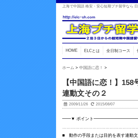
上海で中国語 格安・安心短期プチ留学なら 
HOME
ELCとは
全日制コース
ホーム
>
中国語に恋！
>
【中国語に恋！】15
連動文その２
2009/11/26
2015/08/07
━━▼ ポイント━━━━━━━━━━
……………………………………………
■ 動作の手段または目的を表す連動