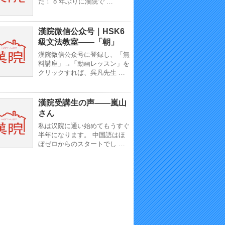
た！ 8 年ぶりに漢院で …
漢院微信公众号｜HSK6
級文法教室——「朝」
漢院微信公众号に登録し、「無
料講座」→「動画レッスン」を
クリックすれば、呉凡先生 …
漢院受講生の声——嵐山
さん
私は汉院に通い始めてもうすぐ
半年になります。 中国語はほ
ぼゼロからのスタートでし …