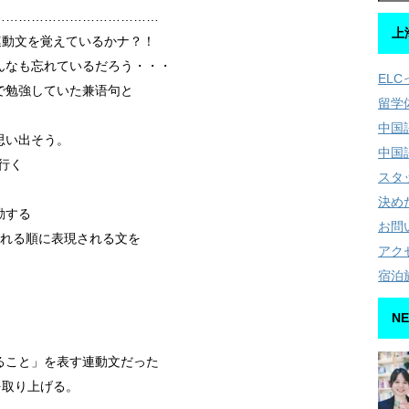
…………………………………
上
連動文を覚えているかナ？！
んなも忘れているだろう・・・
EL
で勉強していた兼语句と
留学
中国
思い出そう。
中国
行く
スタ
決め
勤する
お問
われる順に表現される文を
アク
宿泊
NE
ること」を表す連動文だった
を取り上げる。