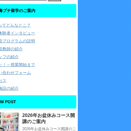
海プチ留学のご案内
Cってどんなとこ？
体験者インタビュー
語プログラムの説明
語教師の紹介
ッフの紹介
た！～授業開始まで
い合わせフォーム
セス
施設の紹介
W POST
2026年お盆休みコース開
講のご案内
2026年お盆休みコース開講のご