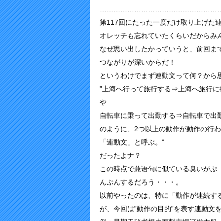
……………………………………………
第117回にたった一度だけ取り上げた
オレッチも忘れていたくらいだからみ
なぜ思い出したかっていうと、前回ま
つながりが深いからだ！
というわけでまず連動文って何？から
”上海へ行って旅行する⇒上海へ旅行に
や
自転車に乗って出勤する⇒自転車で出
のように、2つ以上の動作が動作の行
「連動文」と呼ぶ。”
だったよナ？
この時点で兼语句に似ている臭いがぷ
んぷんするだろう・・・。
以前やったのは、特に「動作が連続す
が、今回は”動作の目的”を表す連動文