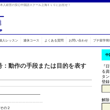
日本人経営の安心中国語スクール上海ＥＬＣにお任せ！
個人レッスン
連休コース
よくある質問
お問い合わせ
プチ留学簡
中
8号：動作の手段または目的を表す
『日
る資
タン
登録
━━━━━━━━━━━━
解除
…………………………………
文その２