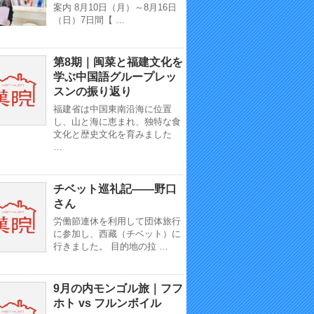
案内 8月10日（月）～8月16日
（日）7日間【 …
第8期｜闽菜と福建文化を
学ぶ中国語グループレッ
スンの振り返り
福建省は中国東南沿海に位置
し、山と海に恵まれ、独特な食
文化と歴史文化を育みました
…
チベット巡礼記——野口
さん
労働節連休を利用して団体旅行
に参加し、西藏（チベット）に
行きました。 目的地の拉 …
9月の内モンゴル旅｜フフ
ホト vs フルンボイル