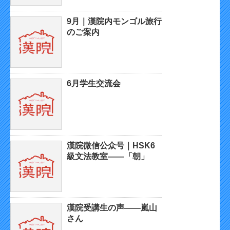
9月｜漢院内モンゴル旅行
のご案内
6月学生交流会
漢院微信公众号｜HSK6
級文法教室——「朝」
漢院受講生の声——嵐山
さん