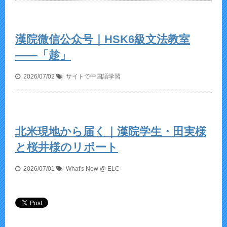
漢院微信公众号｜HSK6級文法教室
——「趁」
2026/07/02
サイトで中国語学習
北米現地から届く｜漢院学生・田実様
と桜井様のリポート
2026/07/01
What's New @ ELC