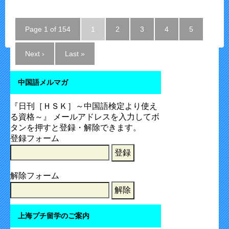
Page 1 of 154
1
2
3
4
5
Next ›
Last »
中国語メルマガ
『日刊［ＨＳＫ］～中国語検定より使え
る資格～』 メールアドレスを入力してボ
タンを押すと登録・解除できます。
登録フォーム
解除フォーム
上海プチ留学のご案内