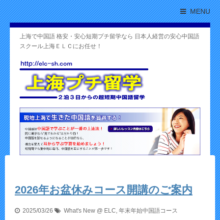
MENU
上海で中国語 格安・安心短期プチ留学なら 日本人経営の安心中国語
スクール上海ＥＬＣにお任せ！
2026年お盆休みコース開講のご案内
2025/03/26
What's New @ ELC
,
年末年始中国語コース