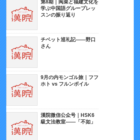
第8期｜闽菜と福建文化を
学ぶ中国語グループレッ
スンの振り返り
チベット巡礼記——野口
さん
9月の内モンゴル旅｜フフ
ホト vs フルンボイル
漢院微信公众号｜HSK6
級文法教室——「不如」