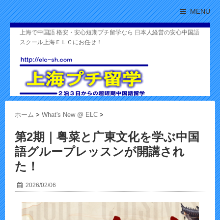
MENU
上海で中国語 格安・安心短期プチ留学なら 日本人経営の安心中国語
スクール上海ＥＬＣにお任せ！
ホーム
>
What's New @ ELC
>
第2期｜粤菜と广東文化を学ぶ中国
語グループレッスンが開講され
た！
2026/02/06