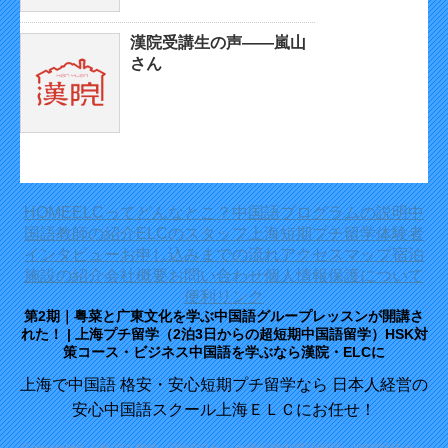
漢院受講生の声——嵐山
さん
HOME
ELCってどんなとこ？
中国語プログラムの説明
中
国語教師の紹介
ELCのスタッフ
上海短期プチ留学体験者
インタビュー
お申し込みまでの流れ
アクセスマップ
宿泊
施設の紹介
会社概要
お問い合わせ
個人情報保護について
便利リンク
第2期｜粤菜と广東文化を学ぶ中国語グループレッスンが開講さ
れた！ | 上海プチ留学（2泊3日からの超短期中国語留学）HSK対
策コース・ビジネス中国語を学ぶなら漢院・ELCに
上海で中国語 格安・安心短期プチ留学なら 日本人経営の
安心中国語スクール上海ＥＬＣにお任せ！