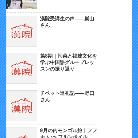
漢院受講生の声——嵐山
さん
第8期｜闽菜と福建文化を
学ぶ中国語グループレッ
スンの振り返り
チベット巡礼記——野口
さん
9月の内モンゴル旅｜フフ
ホト vs フルンボイル