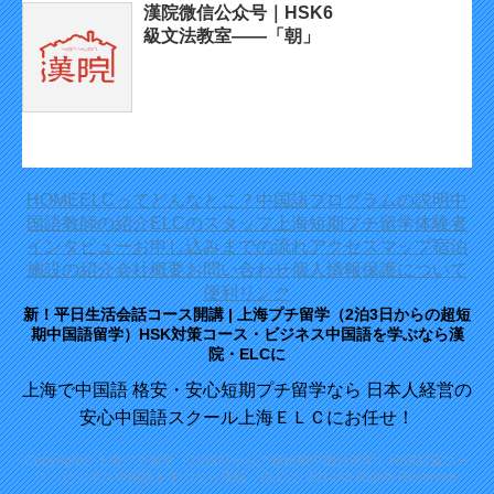
漢院微信公众号｜HSK6
級文法教室——「朝」
HOME
ELCってどんなとこ？
中国語プログラムの説明
中
国語教師の紹介
ELCのスタッフ
上海短期プチ留学体験者
インタビュー
お申し込みまでの流れ
アクセスマップ
宿泊
施設の紹介
会社概要
お問い合わせ
個人情報保護について
便利リンク
新！平日生活会話コース開講 | 上海プチ留学（2泊3日からの超短
期中国語留学）HSK対策コース・ビジネス中国語を学ぶなら漢
院・ELCに
上海で中国語 格安・安心短期プチ留学なら 日本人経営の
安心中国語スクール上海ＥＬＣにお任せ！
Copyright© 上海プチ留学（2泊3日からの超短期中国語留学）HSK対策コー
ス・ビジネス中国語を学ぶなら漢院・ELCに, 2014All Rights Reserved.