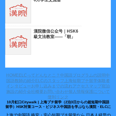
漢院微信公众号｜HSK6
級文法教室——「朝」
HOME
ELCってどんなとこ？
中国語プログラムの説明
中
国語教師の紹介
ELCのスタッフ
上海短期プチ留学体験者
インタビュー
お申し込みまでの流れ
アクセスマップ
宿泊
施設の紹介
会社概要
お問い合わせ
個人情報保護について
便利リンク
10月虹口Citywalk | 上海プチ留学（2泊3日からの超短期中国語
留学）HSK対策コース・ビジネス中国語を学ぶなら漢院・ELCに
上海で中国語 格安・安心短期プチ留学なら 日本人経営の