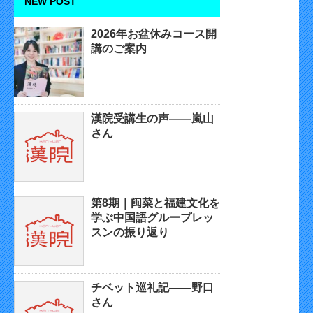
NEW POST
2026年お盆休みコース開
講のご案内
漢院受講生の声——嵐山
さん
第8期｜闽菜と福建文化を
学ぶ中国語グループレッ
スンの振り返り
チベット巡礼記——野口
さん