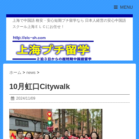
MENU
上海で中国語 格安・安心短期プチ留学なら 日本人経営の安心中国語
スクール上海ＥＬＣにお任せ！
ホーム
>
news
>
10月虹口Citywalk
2024/11/09