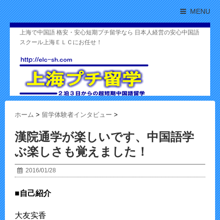
MENU
上海で中国語 格安・安心短期プチ留学なら 日本人経営の安心中国語
スクール上海ＥＬＣにお任せ！
ホーム
>
留学体験者インタビュー
>
漢院通学が楽しいです、中国語学
ぶ楽しさも覚えました！
2016/01/28
■自己紹介
大友实香