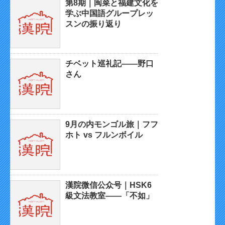
第8期｜闽菜と福建文化を
学ぶ中国語グループレッ
スンの振り返り
チベット巡礼記——野口
さん
9月の内モンゴル旅｜フフ
ホト vs フルンボイル
漢院微信公众号｜HSK6
級文法教室——「不如」