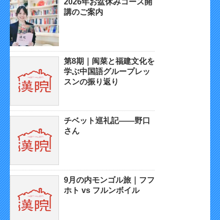
2026年お盆休みコース開
講のご案内
第8期｜闽菜と福建文化を
学ぶ中国語グループレッ
スンの振り返り
チベット巡礼記——野口
さん
9月の内モンゴル旅｜フフ
ホト vs フルンボイル