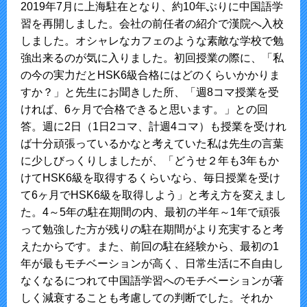
2019年7月に上海駐在となり、約10年ぶりに中国語学
習を再開しました。会社の前任者の紹介で漢院へ入校
しました。オシャレなカフェのような素敵な学校で勉
強出来るのが気に入りました。初回授業の際に、「私
の今の実力だとHSK6級合格にはどのくらいかかりま
すか？」と先生にお聞きした所、「週8コマ授業を受
ければ、6ヶ月で合格できると思います。」との回
答。週に2日（1日2コマ、計週4コマ）も授業を受けれ
ば十分頑張っているかなと考えていた私は先生の言葉
に少しびっくりしましたが、「どうせ２年も3年もか
けてHSK6級を取得するくらいなら、毎日授業を受け
て6ヶ月でHSK6級を取得しよう」と考え方を変えまし
た。4～5年の駐在期間の内、最初の半年～1年で頑張
って勉強した方が残りの駐在期間がより充実すると考
えたからです。また、前回の駐在経験から、最初の1
年が最もモチベーションが高く、日常生活に不自由し
なくなるにつれて中国語学習へのモチベーションが著
しく減衰することも考慮しての判断でした。それか