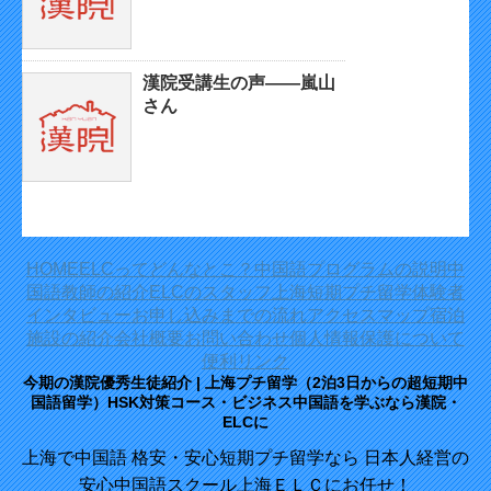
漢院受講生の声——嵐山
さん
HOME
ELCってどんなとこ？
中国語プログラムの説明
中
国語教師の紹介
ELCのスタッフ
上海短期プチ留学体験者
インタビュー
お申し込みまでの流れ
アクセスマップ
宿泊
施設の紹介
会社概要
お問い合わせ
個人情報保護について
便利リンク
今期の漢院優秀生徒紹介 | 上海プチ留学（2泊3日からの超短期中
国語留学）HSK対策コース・ビジネス中国語を学ぶなら漢院・
ELCに
上海で中国語 格安・安心短期プチ留学なら 日本人経営の
安心中国語スクール上海ＥＬＣにお任せ！