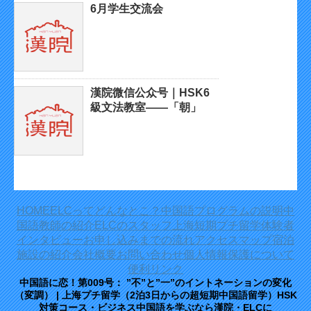
6月学生交流会
漢院微信公众号｜HSK6
級文法教室——「朝」
HOME
ELCってどんなとこ？
中国語プログラムの説明
中
国語教師の紹介
ELCのスタッフ
上海短期プチ留学体験者
インタビュー
お申し込みまでの流れ
アクセスマップ
宿泊
施設の紹介
会社概要
お問い合わせ
個人情報保護について
便利リンク
中国語に恋！第009号： ”不”と”一”のイントネーションの変化
（変調） | 上海プチ留学（2泊3日からの超短期中国語留学）HSK
対策コース・ビジネス中国語を学ぶなら漢院・ELCに