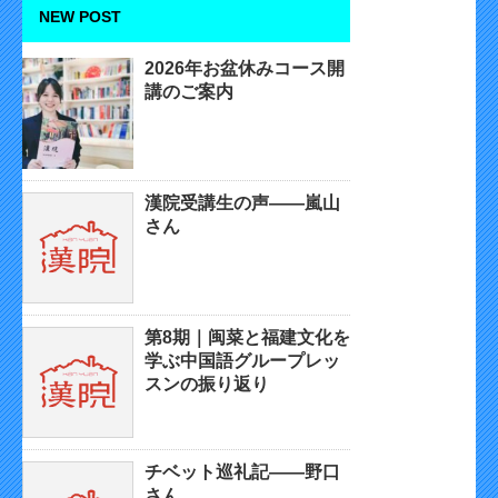
NEW POST
2026年お盆休みコース開
講のご案内
漢院受講生の声——嵐山
さん
第8期｜闽菜と福建文化を
学ぶ中国語グループレッ
スンの振り返り
チベット巡礼記——野口
さん