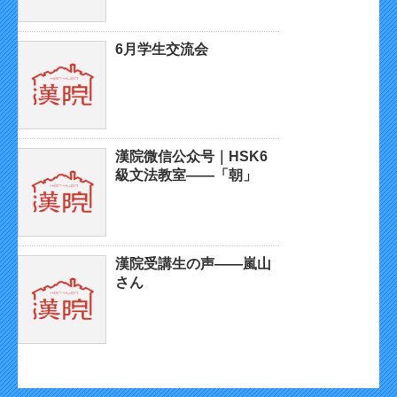
6月学生交流会
漢院微信公众号｜HSK6
級文法教室——「朝」
漢院受講生の声——嵐山
さん