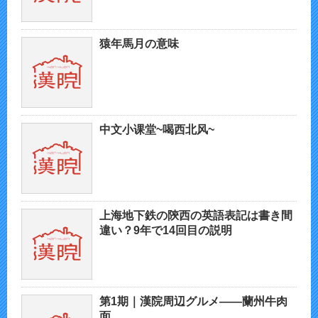
猿年馬月の意味
中文小课堂~喝西北风~
上海地下鉄の陝西の英語表記は書き間
違い？9年で14回目の説明
第1期｜漢院周辺グルメ——蘭州牛肉
面