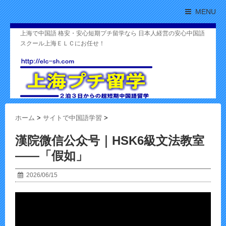
MENU
上海で中国語 格安・安心短期プチ留学なら 日本人経営の安心中国語
スクール上海ＥＬＣにお任せ！
ホーム
>
サイトで中国語学習
>
漢院微信公众号｜HSK6級文法教室
——「假如」
2026/06/15
视
频
播