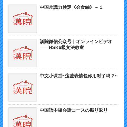
中国常識力検定《会食編》－１
漢院微信公众号｜オンラインビデオ
——HSK6級文法教室
中文小课堂~这些表情包你用对了吗？~
中国語中級会話コースの振り返り