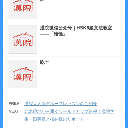
漢院微信公众号｜HSK6級文法教室
——「难怪」
吃土
PREV
漢院大人気グループレッスンのご紹介
NEXT
北米現地から届くワールドカップ速報！漢院学
生・田実様と桜井様のリポート