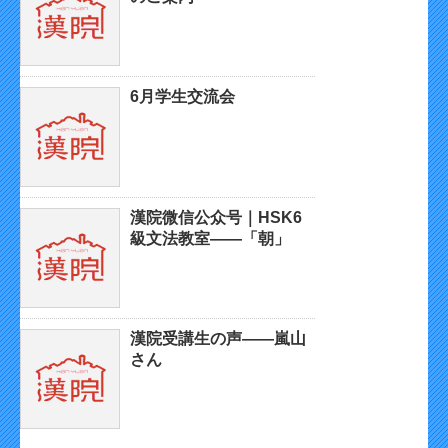
6月学生交流会
漢院微信公众号｜HSK6
級文法教室——「朝」
漢院受講生の声——嵐山
さん