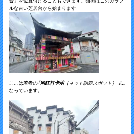
台
」を位置付けることもできます。猫街はこのカラフ
ルな古い芝居台から始まります
ここは若者の
｢
网红打卡地
（ネット話題スポット） ｣
に
なっています。