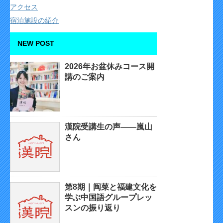
アクセス
宿泊施設の紹介
NEW POST
2026年お盆休みコース開
講のご案内
漢院受講生の声——嵐山
さん
第8期｜闽菜と福建文化を
学ぶ中国語グループレッ
スンの振り返り