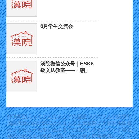
6月学生交流会
漢院微信公众号｜HSK6
級文法教室——「朝」
HOME
ELCってどんなとこ？
中国語プログラムの説明
中
国語教師の紹介
ELCのスタッフ
上海短期プチ留学体験者
インタビュー
お申し込みまでの流れ
アクセスマップ
宿泊
施設の紹介
会社概要
お問い合わせ
個人情報保護について