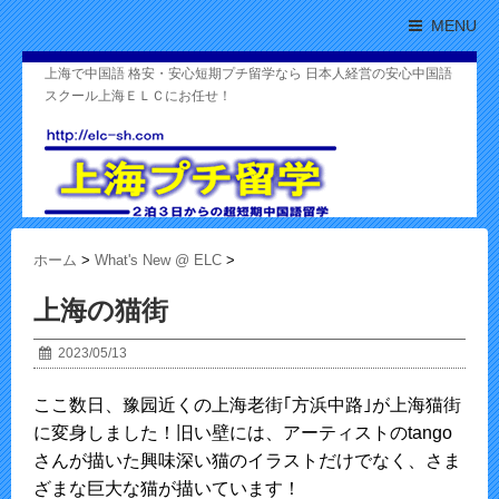
MENU
上海で中国語 格安・安心短期プチ留学なら 日本人経営の安心中国語
スクール上海ＥＬＣにお任せ！
ホーム
>
What's New @ ELC
>
上海の猫街
2023/05/13
ここ数日、豫园近くの上海老街｢方浜中路｣が上海猫街
に変身しました！旧い壁には、アーティストのtango
さんが描いた興味深い猫のイラストだけでなく、さま
ざまな巨大な猫が描いています！