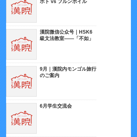
ホト vs フルンボイル
漢院微信公众号｜HSK6
級文法教室——「不如」
9月｜漢院内モンゴル旅行
のご案内
6月学生交流会