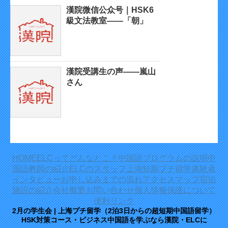
漢院微信公众号｜HSK6
級文法教室——「朝」
漢院受講生の声——嵐山
さん
HOME
ELCってどんなとこ？
中国語プログラムの説明
中
国語教師の紹介
ELCのスタッフ
上海短期プチ留学体験者
インタビュー
お申し込みまでの流れ
アクセスマップ
宿泊
施設の紹介
会社概要
お問い合わせ
個人情報保護について
便利リンク
2月の学生会 | 上海プチ留学（2泊3日からの超短期中国語留学）
HSK対策コース・ビジネス中国語を学ぶなら漢院・ELCに