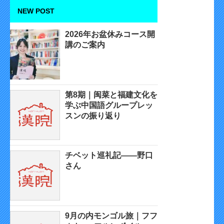
NEW POST
2026年お盆休みコース開
講のご案内
第8期｜闽菜と福建文化を
学ぶ中国語グループレッ
スンの振り返り
チベット巡礼記——野口
さん
9月の内モンゴル旅｜フフ