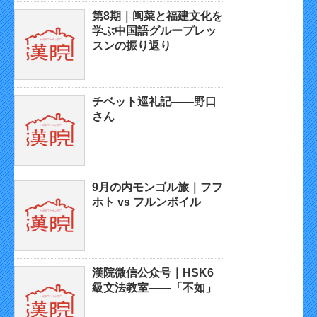
第8期｜闽菜と福建文化を
学ぶ中国語グループレッ
スンの振り返り
チベット巡礼記——野口
さん
9月の内モンゴル旅｜フフ
ホト vs フルンボイル
漢院微信公众号｜HSK6
級文法教室——「不如」