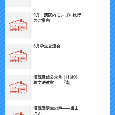
9月｜漢院内モンゴル旅行
のご案内
6月学生交流会
漢院微信公众号｜HSK6
級文法教室——「朝」
漢院受講生の声——嵐山
さん