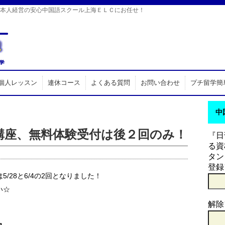
日本人経営の安心中国語スクール上海ＥＬＣにお任せ！
個人レッスン
連休コース
よくある質問
お問い合わせ
プチ留学簡
中
講座、無料体験受付は後２回のみ！
『日
る資
タン
登録
/28と6/4の2回となりました！
い☆
解除