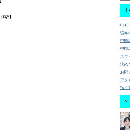
】
上
了試験】
EL
留学
中国
中国
スタ
決め
お問
アク
宿泊
NE