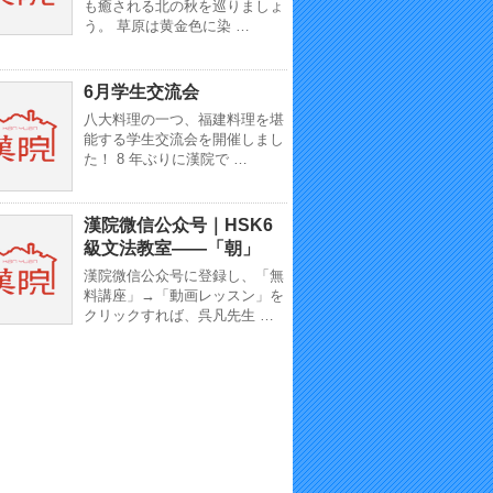
も癒される北の秋を巡りましょ
う。 草原は黄金色に染 …
6月学生交流会
八大料理の一つ、福建料理を堪
能する学生交流会を開催しまし
た！ 8 年ぶりに漢院で …
漢院微信公众号｜HSK6
級文法教室——「朝」
漢院微信公众号に登録し、「無
料講座」→「動画レッスン」を
クリックすれば、呉凡先生 …