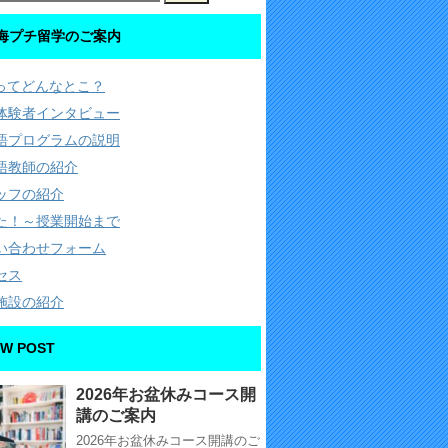
海プチ留学のご案内
Cってどんなとこ？
体験者インタビュー
語プログラムの説明
語教師の紹介
ッフの紹介
た！～授業開始まで
い合わせフォーム
セス
施設の紹介
W POST
2026年お盆休みコース開
講のご案内
2026年お盆休みコース開講のご