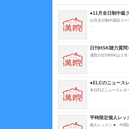
●11月全日制中級
11月全日制中国語コ
…
日刊HSK聴力質問
漢院の日刊HSKは２
…
●ELCのニュース
本日ELCニュースレタ
平時限定個人レッ
個人レッスン ■ 中国