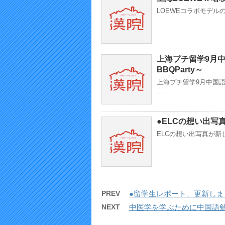
LOEWEコラボモデル
上海プチ留学9月
BBQParty～
上海プチ留学9月中国
…
●ELCの想い出写
ELCの想い出写真が
…
PREV
●留学生レポート、更新しま
NEXT
中医学を学ぶために中国語