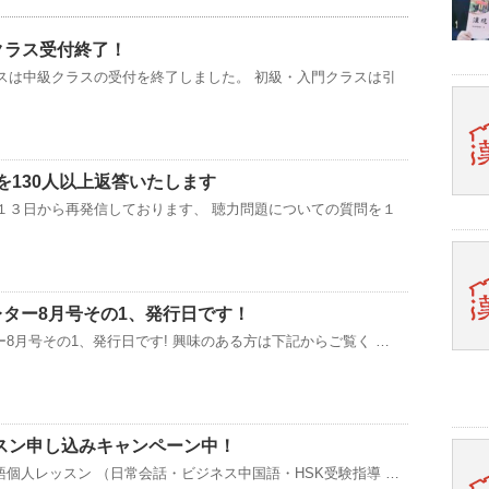
クラス受付終了！
ースは中級クラスの受付を終了しました。 初級・入門クラスは引
を130人以上返答いたします
月１３日から再発信しております、 聴力問題についての質問を１
レター8月号その1、発行日です！
ー8月号その1、発行日です! 興味のある方は下記からご覧く …
スン申し込みキャンペーン中！
語個人レッスン （日常会話・ビジネス中国語・HSK受験指導 …