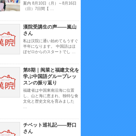
案内 8月10日（月）～8月16日
（日）7日間【 …
漢院受講生の声——嵐山
さん
私は汉院に通い始めてもうすぐ
半年になります。 中国語はほ
ぼゼロからのスタートでし …
第8期｜闽菜と福建文化を
学ぶ中国語グループレッ
スンの振り返り
福建省は中国東南沿海に位置
し、山と海に恵まれ、独特な食
文化と歴史文化を育みました
…
チベット巡礼記——野口
さん