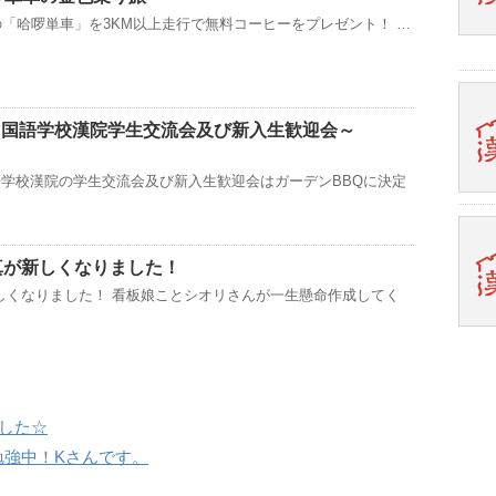
の「哈啰単車」を3KM以上走行で無料コーヒーをプレゼント！ …
中国語学校漢院学生交流会及び新入生歓迎会～
語学校漢院の学生交流会及び新入生歓迎会はガーデンBBQに決定
真が新しくなりました！
新しくなりました！ 看板娘ことシオリさんが一生懸命作成してく
した☆
勉強中！Kさんです。