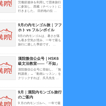
労働節連休を利用して団体旅行
に参加し、西藏（チベット）に
行きました。 目的地の拉 …
9月の内モンゴル旅｜フフ
ホト vs フルンボイル
9月の内モンゴルは、暑さが落
ち着き空気が澄み、一年で最も
旅行に適した季節です。 …
漢院微信公众号｜HSK6
級文法教室——「不如」
漢院微信公众号に登録し、「無
料講座」→「動画レッスン」を
クリックすれば、呉凡先生 …
9月｜漢院内モンゴル旅行
のご案内
9 月の内モンゴルへ、一年で最