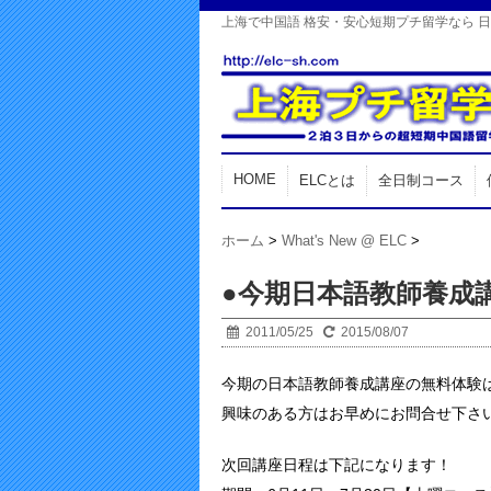
上海で中国語 格安・安心短期プチ留学なら 
HOME
ELCとは
全日制コース
ホーム
>
What's New @ ELC
>
●今期日本語教師養成
2011/05/25
2015/08/07
今期の日本語教師養成講座の無料体験は5
興味のある方はお早めにお問合せ下さ
次回講座日程は下記になります！