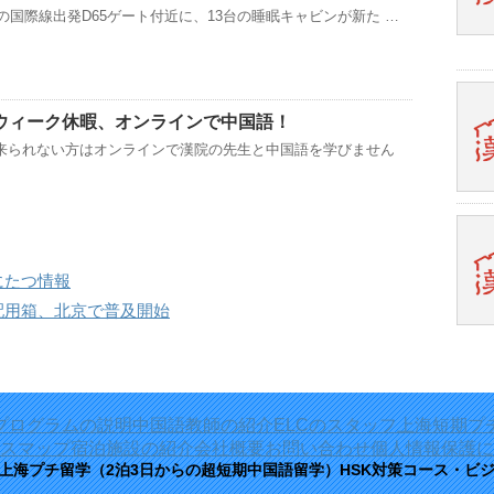
の国際線出発D65ゲート付近に、13台の睡眠キャビンが新た …
ウィーク休暇、オンラインで中国語！
来られない方はオンラインで漢院の先生と中国語を学びません
にたつ情報
配用箱、北京で普及開始
プログラムの説明
中国語教師の紹介
ELCのスタッフ
上海短期プ
スマップ
宿泊施設の紹介
会社概要
お問い合わせ
個人情報保護に
 上海プチ留学（2泊3日からの超短期中国語留学）HSK対策コース・ビ