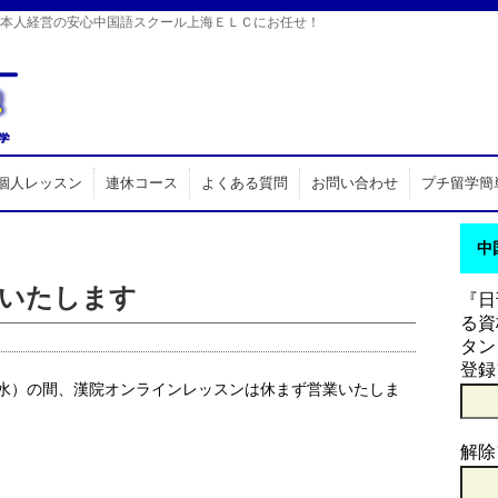
日本人経営の安心中国語スクール上海ＥＬＣにお任せ！
個人レッスン
連休コース
よくある質問
お問い合わせ
プチ留学簡
中
いたします
『日
る資
タン
登録
（水）の間、漢院オンラインレッスンは休まず営業いたしま
解除