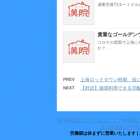
浦東空港T2ターミナル
貴重なゴールデン
コロナの原因で上海に
か？ …
PREV
上海ロックダウン時期、役
NEXT
【対訳】循環利用できる宅
HOME
ELCってどんなとこ？
中国語
までの流れ
アクセ
労働節は休まずに営業いたします |