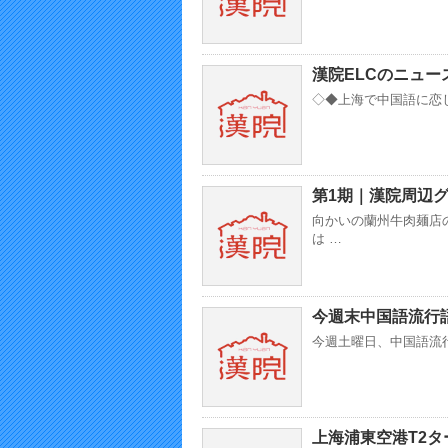
漢院ELCのニュー
◇◆上海で中国語に恋し
第1期｜漢院周辺
向かいの蘭州牛肉麺店
は …
今週末中国語流行語講
今週土曜日、中国語流行
上海浦東空港T2