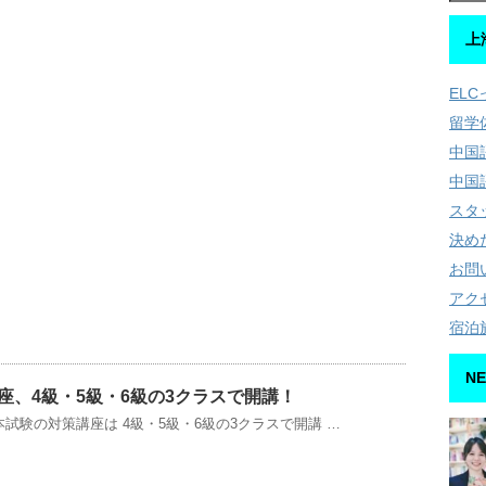
上
EL
留学
中国
中国
スタ
決め
お問
アク
宿泊
NE
策講座、4級・5級・6級の3クラスで開講！
SK本試験の対策講座は 4級・5級・6級の3クラスで開講 …