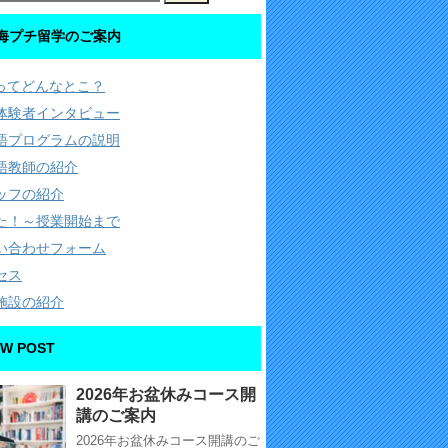
海プチ留学のご案内
Cってどんなとこ？
体験者インタビュー
語プログラムの説明
語教師の紹介
ッフの紹介
た！～授業開始まで
い合わせフォーム
セス
施設の紹介
W POST
2026年お盆休みコース開
講のご案内
2026年お盆休みコース開講のご