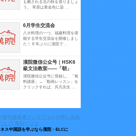
も癒される北の秋を巡りましょ
う。 草原は黄金色に染 …
6月学生交流会
八大料理の一つ、福建料理を堪
能する学生交流会を開催しまし
た！ 8 年ぶりに漢院で …
漢院微信公众号｜HSK6
級文法教室——「朝」
漢院微信公众号に登録し、「無
料講座」→「動画レッスン」を
クリックすれば、呉凡先生 …
チ留学体験者インタビュー
お申し込み
ついて
便利リンク
ジネス中国語を学ぶなら漢院・ELCに