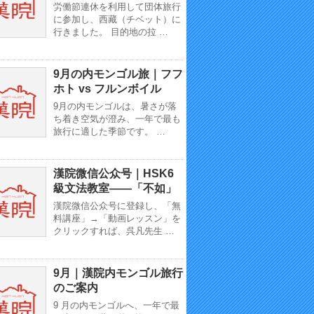
労働節連休を利用して団体旅行
に参加し、西藏（チベット）に
行きました。 目的地の拉 …
9月の内モンゴル旅｜フフ
ホト vs フルンボイル
9月の内モンゴルは、暑さが落
ち着き空気が澄み、一年で最も
旅行に適した季節です。 …
漢院微信公众号｜HSK6
級文法教室——「不如」
漢院微信公众号に登録し、「無
料講座」→「動画レッスン」を
クリックすれば、呉凡先生 …
9月｜漢院内モンゴル旅行
のご案内
9 月の内モンゴルへ、一年で最