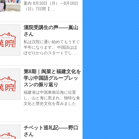
案内 8月10日（月）～8月16日
（日）7日間【 …
漢院受講生の声——嵐山
さん
私は汉院に通い始めてもうすぐ
半年になります。 中国語はほ
ぼゼロからのスタートでし …
第8期｜闽菜と福建文化を
学ぶ中国語グループレッ
スンの振り返り
福建省は中国東南沿海に位置
し、山と海に恵まれ、独特な食
文化と歴史文化を育みました
…
チベット巡礼記——野口
さん