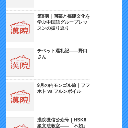
第8期｜闽菜と福建文化を
学ぶ中国語グループレッ
スンの振り返り
チベット巡礼記——野口
さん
9月の内モンゴル旅｜フフ
ホト vs フルンボイル
漢院微信公众号｜HSK6
級文法教室——「不如」