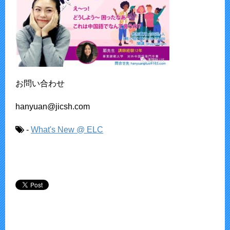
お問い合わせ
hanyuan@jicsh.com
-
What's New @ ELC