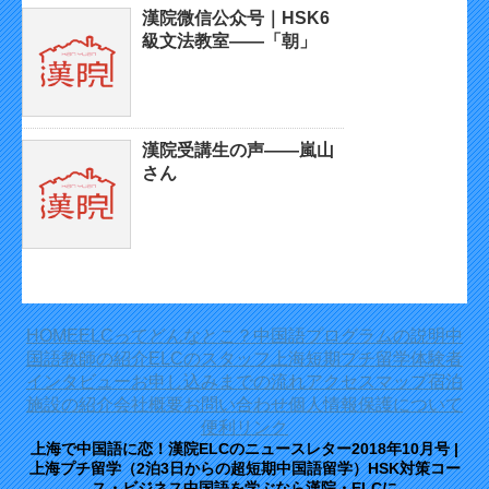
漢院微信公众号｜HSK6
級文法教室——「朝」
漢院受講生の声——嵐山
さん
HOME
ELCってどんなとこ？
中国語プログラムの説明
中
国語教師の紹介
ELCのスタッフ
上海短期プチ留学体験者
インタビュー
お申し込みまでの流れ
アクセスマップ
宿泊
施設の紹介
会社概要
お問い合わせ
個人情報保護について
便利リンク
上海で中国語に恋！漢院ELCのニュースレター2018年10月号 |
上海プチ留学（2泊3日からの超短期中国語留学）HSK対策コー
ス・ビジネス中国語を学ぶなら漢院・ELCに