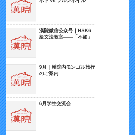
ホト vs フルンボイル
漢院微信公众号｜HSK6
級文法教室——「不如」
9月｜漢院内モンゴル旅行
のご案内
6月学生交流会