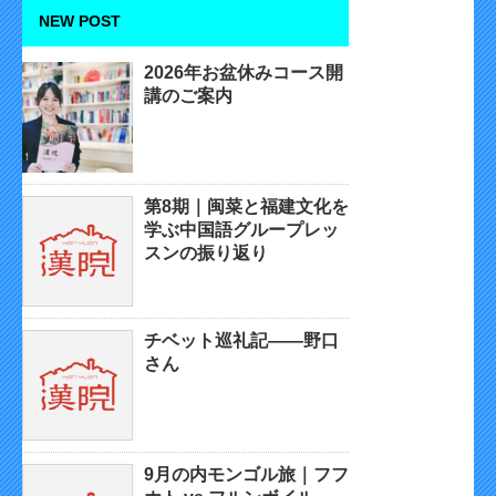
NEW POST
2026年お盆休みコース開
講のご案内
第8期｜闽菜と福建文化を
学ぶ中国語グループレッ
スンの振り返り
チベット巡礼記——野口
さん
9月の内モンゴル旅｜フフ