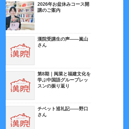
2026年お盆休みコース開
講のご案内
漢院受講生の声——嵐山
さん
第8期｜闽菜と福建文化を
学ぶ中国語グループレッ
スンの振り返り
チベット巡礼記——野口
さん