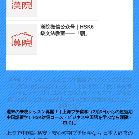
漢院微信公众号｜HSK6
級文法教室——「朝」
HOME
ELCってどんなとこ？
中国語プログラムの説明
中
国語教師の紹介
ELCのスタッフ
上海短期プチ留学体験者
インタビュー
お申し込みまでの流れ
アクセスマップ
宿泊
施設の紹介
会社概要
お問い合わせ
個人情報保護について
便利リンク
週末の来校レッスン再開！ | 上海プチ留学（2泊3日からの超短期
中国語留学）HSK対策コース・ビジネス中国語を学ぶなら漢院・
ELCに
上海で中国語 格安・安心短期プチ留学なら 日本人経営の