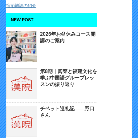
宿泊施設の紹介
NEW POST
2026年お盆休みコース開
講のご案内
第8期｜闽菜と福建文化を
学ぶ中国語グループレッ
スンの振り返り
チベット巡礼記——野口
さん