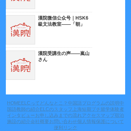
漢院微信公众号｜HSK6
級文法教室——「朝」
漢院受講生の声——嵐山
さん
HOME
ELCってどんなとこ？
中国語プログラムの説明
中
国語教師の紹介
ELCのスタッフ
上海短期プチ留学体験者
インタビュー
お申し込みまでの流れ
アクセスマップ
宿泊
施設の紹介
会社概要
お問い合わせ
個人情報保護について
便利リンク