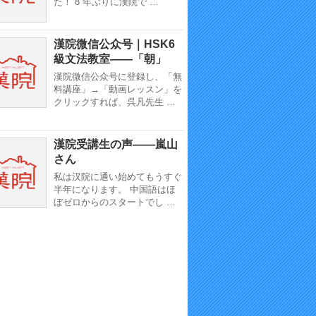
た！ 8 年ぶりに漢院で …
漢院微信公众号｜HSK6
級文法教室——「朝」
漢院微信公众号に登録し、「無
料講座」→「動画レッスン」を
クリックすれば、呉凡先生 …
漢院受講生の声——嵐山
さん
私は汉院に通い始めてもうすぐ
半年になります。 中国語はほ
ぼゼロからのスタートでし …