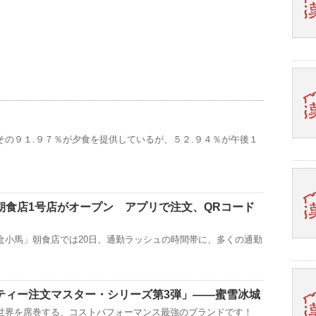
その９１.９７％が夕食を提供しているが、５２.９４％が午後１
朝食店1号店がオープン アプリで注文、QRコード
盒小馬」朝食店では20日、通勤ラッシュの時間帯に、多くの通勤
ティー注文マスター・シリーズ第3弾」——蜜雪冰城
世界を席巻する、コストパフォーマンス最強のブランドです！