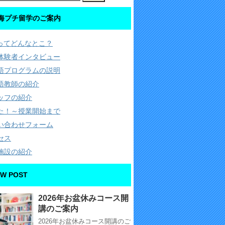
海プチ留学のご案内
Cってどんなとこ？
体験者インタビュー
語プログラムの説明
語教師の紹介
ッフの紹介
た！～授業開始まで
い合わせフォーム
セス
施設の紹介
W POST
2026年お盆休みコース開
講のご案内
2026年お盆休みコース開講のご