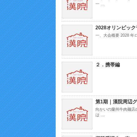
一 …
2028オリンピッ
一、大会概要 2028
２．携帯編
第1期｜漢院周辺
向かいの蘭州牛肉麺店
は …