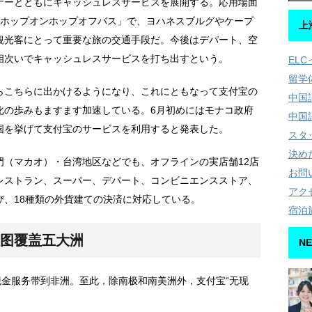
ナーとともにキャッシュレスサービスを展開する。応用場面
「ホップオンホップオフバス」で、ヨハネスブルグやケープ
上
観光客にとって重要な旅の交通手段だ。今後はデパート、空
相次いでキャッシュレスサービスを打ち出すという。
EL
留学
らこちらに出かけるようになり、これにともなって支付宝の
中国
化の歩みもますます加速している。6月初めにはモナコ政府
中国
国を挙げて支付宝のサービスを利用すると発表した。
スタ
決め
門（マカオ）・台湾地区などでも、オフラインの実店舗12店
お問
レストラン、スーパー、デパート、コンビニエンスストア、
アク
び、18種類の外貨建ての決済に対応している。
宿泊
版图覆盖五大洲
NE
现金服务带到非洲。至此，除南极和南美洲外，支付宝“无现