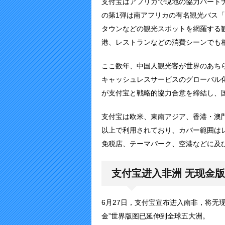
支付宝はアフリカで現地の協力パート
の第1弾は南アフリカの有名観光バス
タウンなどの観光スポットを網羅する
港、レストランなどの消費シーンでも
ここ数年、中国人観光客が世界のあち
キャッシュレスサービスのグローバル
が支付宝と戦略的協力合意を締結し、
支付宝は欧米、東南アジア、香港・澳
以上で利用されており、カバー範囲は
免税店、テーマパーク、空港などに及
支付宝进入非洲 无现金
6月27日，支付宝宣布进入南非，将无
金”世界版图已延伸到全球五大洲。