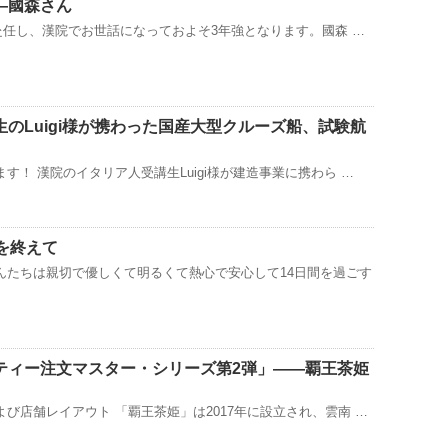
—國森さん
赴任し、漢院でお世話になっておよそ3年強となります。國森 …
のLuigi様が携わった国産大型クルーズ船、試験航
す！ 漢院のイタリア人受講生Luigi様が建造事業に携わら …
を終えて
んたちは親切で優しくて明るくて熱心で安心して14日間を過ごす
ティー注文マスター・シリーズ第2弾」——覇王茶姫
び店舗レイアウト 「覇王茶姫」は2017年に設立され、雲南 …