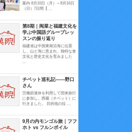
案内 8月10日（月）～8月16日
（日）7日間【 …
第8期｜闽菜と福建文化を
学ぶ中国語グループレッ
スンの振り返り
福建省は中国東南沿海に位置
し、山と海に恵まれ、独特な食
文化と歴史文化を育みました
…
チベット巡礼記——野口
さん
労働節連休を利用して団体旅行
に参加し、西藏（チベット）に
行きました。 目的地の拉 …
9月の内モンゴル旅｜フフ
ホト vs フルンボイル