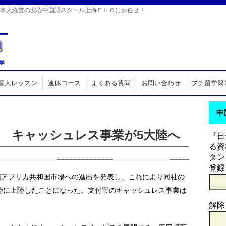
日本人経営の安心中国語スクール上海ＥＬＣにお任せ！
個人レッスン
連休コース
よくある質問
お問い合わせ
プチ留学簡
中
 キャッシュレス事業が5大陸へ
『日
る資
タン
登録
南アフリカ共和国市場への進出を発表し、これにより同社の
陸に上陸したことになった。支付宝のキャッシュレス事業は
解除