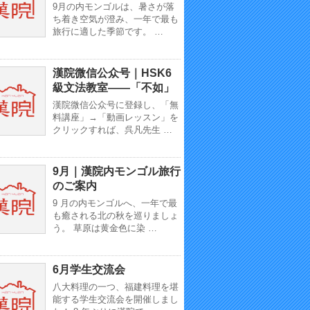
9月の内モンゴルは、暑さが落
ち着き空気が澄み、一年で最も
旅行に適した季節です。 …
漢院微信公众号｜HSK6
級文法教室——「不如」
漢院微信公众号に登録し、「無
料講座」→「動画レッスン」を
クリックすれば、呉凡先生 …
9月｜漢院内モンゴル旅行
のご案内
9 月の内モンゴルへ、一年で最
も癒される北の秋を巡りましょ
う。 草原は黄金色に染 …
6月学生交流会
八大料理の一つ、福建料理を堪
能する学生交流会を開催しまし