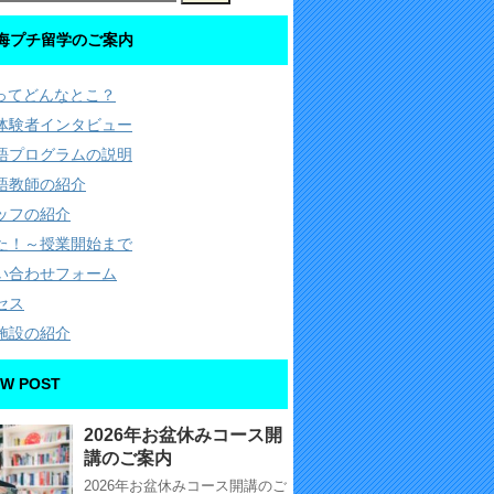
海プチ留学のご案内
Cってどんなとこ？
体験者インタビュー
語プログラムの説明
語教師の紹介
ッフの紹介
た！～授業開始まで
い合わせフォーム
セス
施設の紹介
W POST
2026年お盆休みコース開
講のご案内
2026年お盆休みコース開講のご