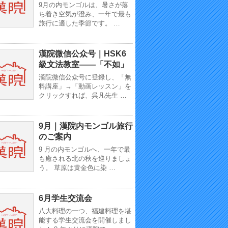
9月の内モンゴルは、暑さが落
ち着き空気が澄み、一年で最も
旅行に適した季節です。 …
漢院微信公众号｜HSK6
級文法教室——「不如」
漢院微信公众号に登録し、「無
料講座」→「動画レッスン」を
クリックすれば、呉凡先生 …
9月｜漢院内モンゴル旅行
のご案内
9 月の内モンゴルへ、一年で最
も癒される北の秋を巡りましょ
う。 草原は黄金色に染 …
6月学生交流会
八大料理の一つ、福建料理を堪
能する学生交流会を開催しまし