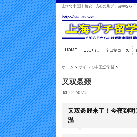
上海で中国語 格安・安心短期プチ留学なら 
HOME
ELCとは
全日制コース
ホーム
>
サイトで中国語学習
>
又双叒叕
2017/07/15
又双叒叕来了！今夜到明
温