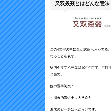
又双叒叕とはどんな意味
この4文字の中に又が10個も入ってる。
わることを表す。
这四个汉字拆开就是10个“又”字，可
当频繁。
他の畳字例文：
・周末的海边全是人从众?。
週末のビーチは人だらけです。