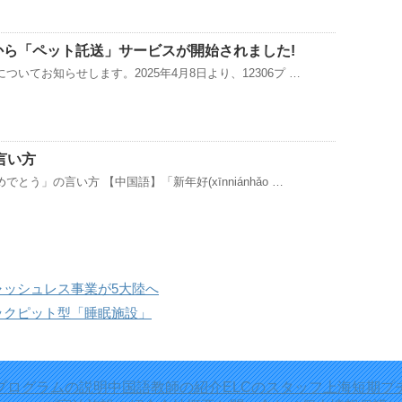
2306から「ペット託送」サービスが開始されました!
いてお知らせします。2025年4月8日より、12306プ …
言い方
とう」の言い方 【中国語】「新年好(xīnniánhǎo …
ャッシュレス事業が5大陸へ
ックピット型「睡眠施設」
プログラムの説明
中国語教師の紹介
ELCのスタッフ
上海短期プ