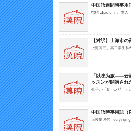
中国語週間時事用
招聘 zhāo pìn 
【対訳】上海市の高
上海高三、高二学生从6
「以味为旅——云
ッスンが開講され
孔子が「食不厌精」と
…
中国語時事用語（P
后疫情时代 hòu yì qí