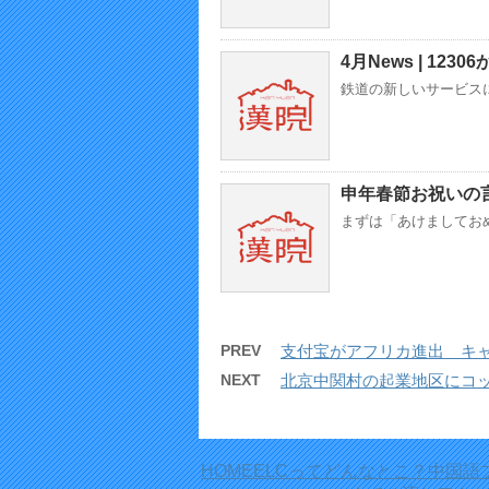
4月News | 1
鉄道の新しいサービスにつ
申年春節お祝いの
まずは「あけましておめで
PREV
支付宝がアフリカ進出 キ
NEXT
北京中関村の起業地区にコ
HOME
ELCってどんなとこ？
中国語