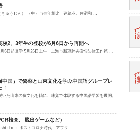
語
： 求人（きゅうじん） （中）与去年相比、建筑业、住宿和 …
校2、3年生の登校が6月6日から再開へ
月6日起复学 5月26日上午，上海市新冠肺炎疫情防控工作第 …
游中国」で魯菜と山東文化を学ぶ中国語グループレ
た！
説いた山東の食文化を軸に、味覚で体験する中国語学習を展開。
CR検査、 脱出ゲームなど）
ng shí dài ： ポストコロナ時代、アフタ …