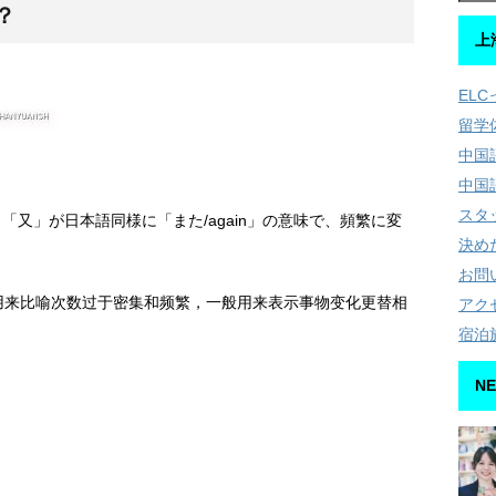
？
上
EL
留学
中国
中国
スタ
「又」が日本語同様に「また/again」の意味で、頻繁に変
決め
お問
以用来比喻次数过于密集和频繁，一般用来表示事物变化更替相
アク
宿泊
NE