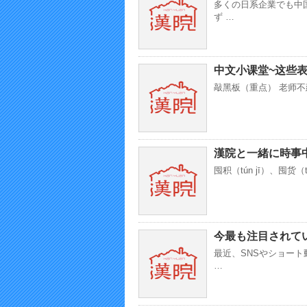
多くの日系企業でも中
ず …
中文小课堂~这些
敲黑板（重点） 老师不
漢院と一緒に時事
囤积（tún jī）、囤货
今最も注目されてい
最近、SNSやショー
…