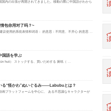
国国内の出張が再開されてきました。移動の際に中国語がわから
表情包你用对了吗？~
建议使用的系统表情和词语： 的意思：不同意、不开心 的意思 …
中国語を学ぶ
（tún huò） ストックする、買いだめする 厕纸（ …
る“怪かわ”ぬいぐるみ——Labubuとは？
ト動画プラットフォームを中心に、 ある不思議なキャラクターが