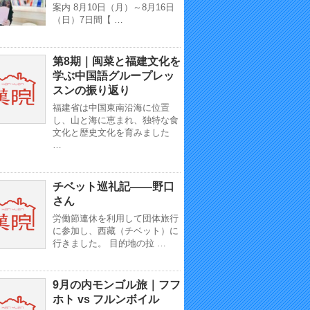
案内 8月10日（月）～8月16日
（日）7日間【 …
第8期｜闽菜と福建文化を
学ぶ中国語グループレッ
スンの振り返り
福建省は中国東南沿海に位置
し、山と海に恵まれ、独特な食
文化と歴史文化を育みました
…
チベット巡礼記——野口
さん
労働節連休を利用して団体旅行
に参加し、西藏（チベット）に
行きました。 目的地の拉 …
9月の内モンゴル旅｜フフ
ホト vs フルンボイル