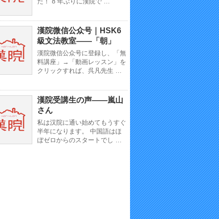
た！ 8 年ぶりに漢院で …
漢院微信公众号｜HSK6
級文法教室——「朝」
漢院微信公众号に登録し、「無
料講座」→「動画レッスン」を
クリックすれば、呉凡先生 …
漢院受講生の声——嵐山
さん
私は汉院に通い始めてもうすぐ
半年になります。 中国語はほ
ぼゼロからのスタートでし …