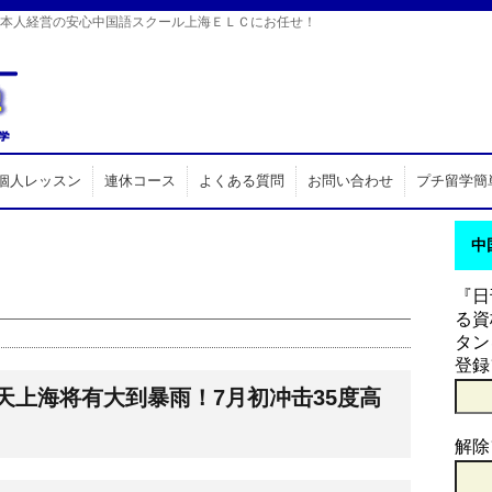
日本人経営の安心中国語スクール上海ＥＬＣにお任せ！
個人レッスン
連休コース
よくある質問
お問い合わせ
プチ留学簡
中
『日
る資
タン
登録
天上海将有大到暴雨！7月初冲击35度高
解除