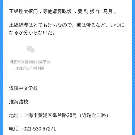
王经理太抠门，等他请客吃饭 ，要 到 猴 年 马月 。
王総経理はとてもけちなので、彼は奢るなど、いつに
なるか分からないだ。
汉院中文学校
淮海路校
地址：上海市黄浦区皋兰路28号（近瑞金二路）
电话：021-530 67271