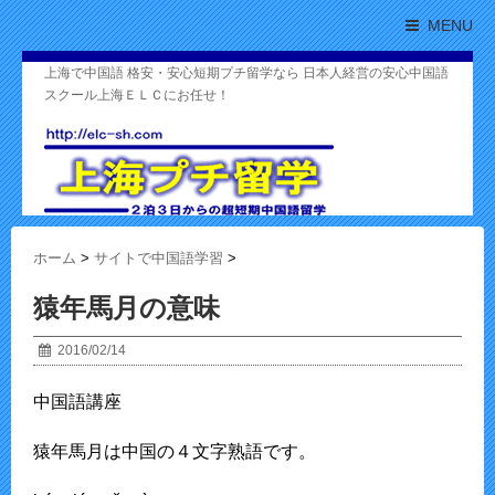
MENU
上海で中国語 格安・安心短期プチ留学なら 日本人経営の安心中国語
スクール上海ＥＬＣにお任せ！
ホーム
>
サイトで中国語学習
>
猿年馬月の意味
2016/02/14
中国語講座
猿年馬月は中国の４文字熟語です。