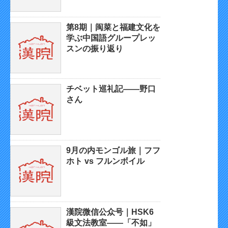
第8期｜闽菜と福建文化を
学ぶ中国語グループレッ
スンの振り返り
チベット巡礼記——野口
さん
9月の内モンゴル旅｜フフ
ホト vs フルンボイル
漢院微信公众号｜HSK6
級文法教室——「不如」