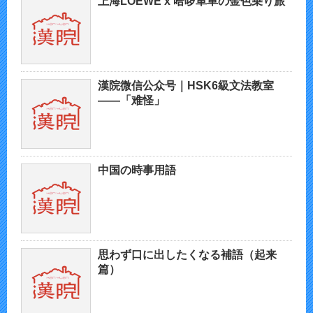
上海LOEWE x 哈啰単車の金色乗り旅
漢院微信公众号｜HSK6級文法教室
——「难怪」
中国の時事用語
思わず口に出したくなる補語（起来
篇）