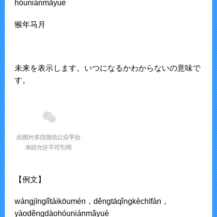
hóuniánmǎyuè
猴年马月
未来を表示します。いつになるかわからないの意味で
す。
【例文】
wánɡjīnɡlǐtàikōumén，děnɡtāqǐnɡkèchīfàn，
yàoděnɡdàohóuniánmǎyuè