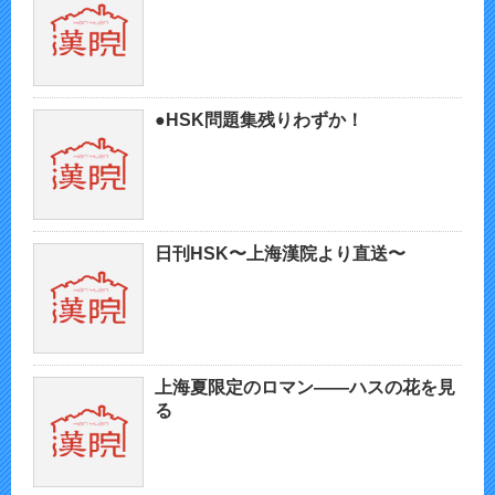
●HSK問題集残りわずか！
日刊HSK〜上海漢院より直送〜
上海夏限定のロマン——ハスの花を見
る