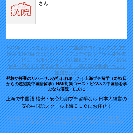
さん
HOME
ELCってどんなとこ？
中国語プログラムの説明
中
国語教師の紹介
ELCのスタッフ
上海短期プチ留学体験者
インタビュー
お申し込みまでの流れ
アクセスマップ
宿泊
施設の紹介
会社概要
お問い合わせ
個人情報保護について
便利リンク
登校や授業のリハーサルが行われました | 上海プチ留学（2泊3日
からの超短期中国語留学）HSK対策コース・ビジネス中国語を学
ぶなら漢院・ELCに
上海で中国語 格安・安心短期プチ留学なら 日本人経営の
安心中国語スクール上海ＥＬＣにお任せ！
Copyright© 上海プチ留学（2泊3日からの超短期中国語留学）HSK対策コー
ス・ビジネス中国語を学ぶなら漢院・ELCに, 2020All Rights Reserved.