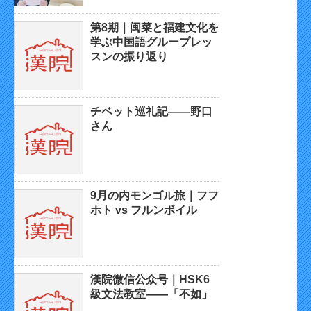
第8期｜闽菜と福建文化を
学ぶ中国語グループレッ
スンの振り返り
チベット巡礼記——野口
さん
9月の内モンゴル旅｜フフ
ホト vs フルンボイル
漢院微信公众号｜HSK6
級文法教室——「不如」