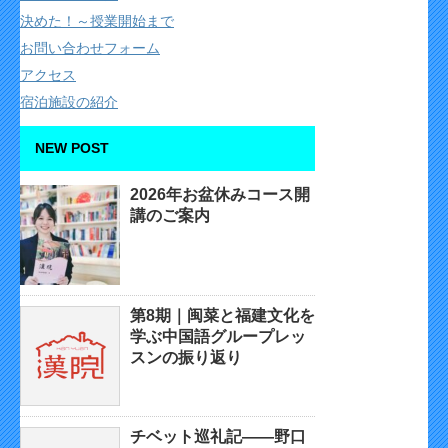
決めた！～授業開始まで
お問い合わせフォーム
アクセス
宿泊施設の紹介
NEW POST
2026年お盆休みコース開
講のご案内
第8期｜闽菜と福建文化を
学ぶ中国語グループレッ
スンの振り返り
チベット巡礼記——野口