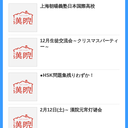
上海朝暘義塾日本国際高校
12月生徒交流会～クリスマスパーティ
ー～
●HSK問題集残りわずか！
2月12日(土)～ 漢院元宵灯谜会