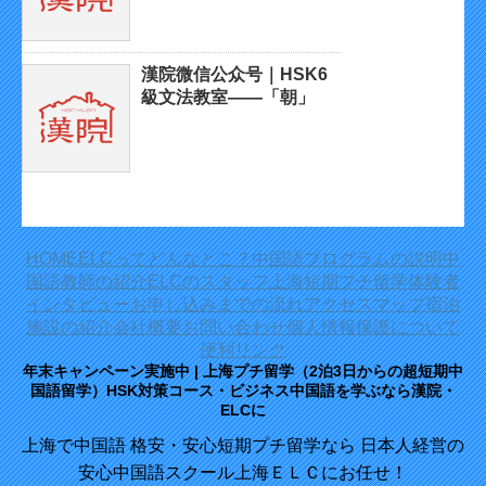
漢院微信公众号｜HSK6
級文法教室——「朝」
HOME
ELCってどんなとこ？
中国語プログラムの説明
中
国語教師の紹介
ELCのスタッフ
上海短期プチ留学体験者
インタビュー
お申し込みまでの流れ
アクセスマップ
宿泊
施設の紹介
会社概要
お問い合わせ
個人情報保護について
便利リンク
年末キャンペーン実施中 | 上海プチ留学（2泊3日からの超短期中
国語留学）HSK対策コース・ビジネス中国語を学ぶなら漢院・
ELCに
上海で中国語 格安・安心短期プチ留学なら 日本人経営の
安心中国語スクール上海ＥＬＣにお任せ！