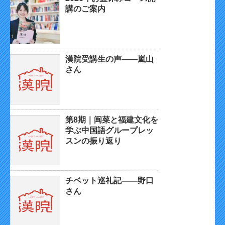
講のご案内
漢院受講生の声——嵐山
さん
第8期｜闽菜と福建文化を
学ぶ中国語グループレッ
スンの振り返り
チベット巡礼記——野口
さん