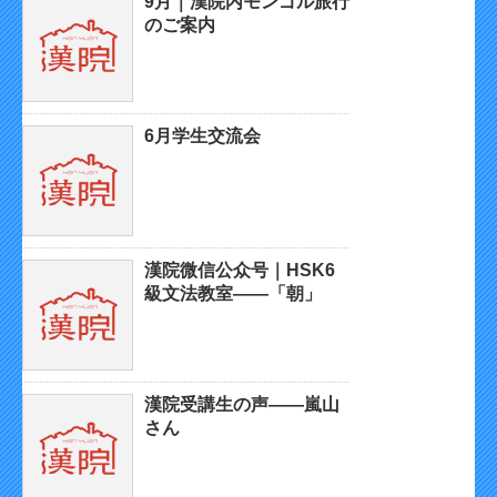
9月｜漢院内モンゴル旅行
のご案内
6月学生交流会
漢院微信公众号｜HSK6
級文法教室——「朝」
漢院受講生の声——嵐山
さん