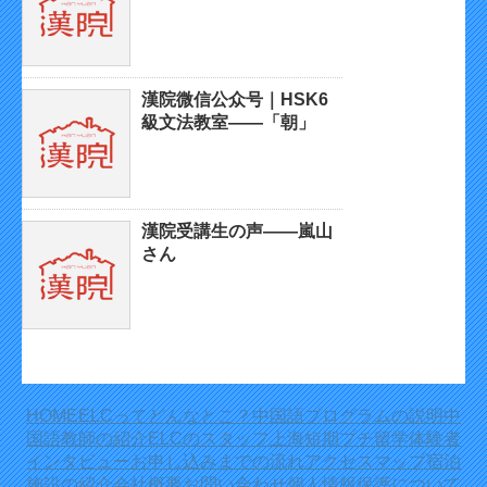
漢院微信公众号｜HSK6
級文法教室——「朝」
漢院受講生の声——嵐山
さん
HOME
ELCってどんなとこ？
中国語プログラムの説明
中
国語教師の紹介
ELCのスタッフ
上海短期プチ留学体験者
インタビュー
お申し込みまでの流れ
アクセスマップ
宿泊
施設の紹介
会社概要
お問い合わせ
個人情報保護について