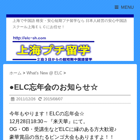
MENU
上海で中国語 格安・安心短期プチ留学なら 日本人経営の安心中国語
スクール上海ＥＬＣにお任せ！
ホーム
>
What's New @ ELC
>
●ELC忘年会のお知らせ☆
2011/12/26
2015/08/07
今年もやります！ELCの忘年会☆
12月28日18:30～『来天華』にて。
OG・OB・受講生などELCに縁のある方大歓迎♪
豪華賞品の当たるビンゴ大会もありますよ！！