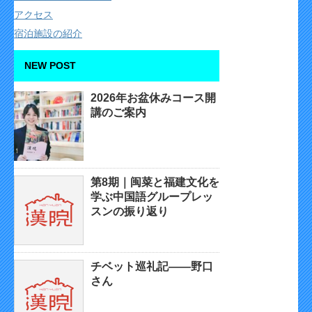
アクセス
宿泊施設の紹介
NEW POST
2026年お盆休みコース開
講のご案内
第8期｜闽菜と福建文化を
学ぶ中国語グループレッ
スンの振り返り
チベット巡礼記——野口
さん