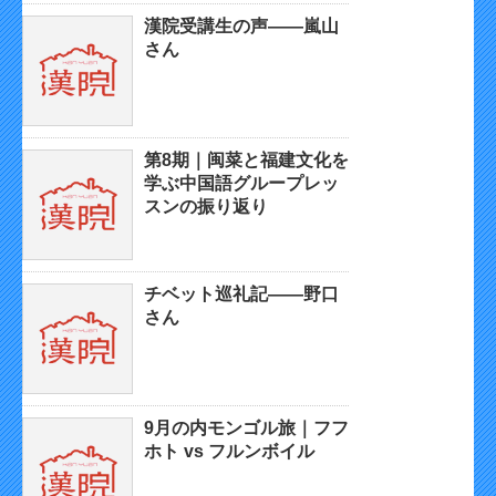
漢院受講生の声——嵐山
さん
第8期｜闽菜と福建文化を
学ぶ中国語グループレッ
スンの振り返り
チベット巡礼記——野口
さん
9月の内モンゴル旅｜フフ
ホト vs フルンボイル