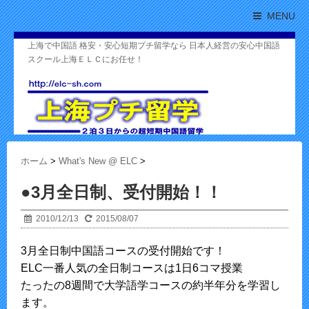
MENU
上海で中国語 格安・安心短期プチ留学なら 日本人経営の安心中国語
スクール上海ＥＬＣにお任せ！
ホーム
>
What's New @ ELC
>
●3月全日制、受付開始！！
2010/12/13
2015/08/07
3月全日制中国語コースの受付開始です！
ELC一番人気の全日制コースは1日6コマ授業
たったの8週間で大学語学コースの約半年分を学習し
ます。