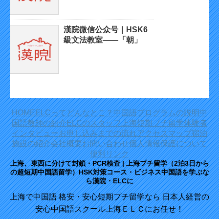
漢院微信公众号｜HSK6
級文法教室——「朝」
HOME
ELCってどんなとこ？
中国語プログラムの説明
中
国語教師の紹介
ELCのスタッフ
上海短期プチ留学体験者
インタビュー
お申し込みまでの流れ
アクセスマップ
宿泊
施設の紹介
会社概要
お問い合わせ
個人情報保護について
便利リンク
上海、東西に分けて封鎖・PCR検査 | 上海プチ留学（2泊3日から
の超短期中国語留学）HSK対策コース・ビジネス中国語を学ぶな
ら漢院・ELCに
上海で中国語 格安・安心短期プチ留学なら 日本人経営の
安心中国語スクール上海ＥＬＣにお任せ！