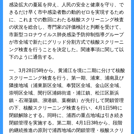
感染拡大の蔓延を抑え、人民の安全と健康を守り、で
きるだけ早く市中感染者数の動的ゼロを実現するため
に、これまでの数回にわたる核酸スクリーニング検査
の状況を総合し、専門家の評価検討と判断を受けて、
市新型コロナウイルス肺炎感染予防抑制指導グループ
が市全域で新たにグリッド分割方式で核酸スクリーニ
ング検査を行うことを決定した。関連事項に関して以
下のように通告する。
一、3月28日5時から、黄浦江を境に二期に分けて核酸
スクリーニング検査を行う。第一期、浦東、浦南及び
隣接地域（浦東新区全域、奉賢区全域、金山区全域、
崇明区全域、閔行区浦錦街道・浦江鎮、松江区新浜
鎮・石湖蕩鎮、泖港鎮、葉榭鎮）が先行して閉鎖管理
の下、核酸スクリーニング検査を行い、4月1日5時に
閉鎖解除とする。同時に、浦西の重点地域は引き続き
閉鎖管理を実施する。第二期、4月1日3時から、段階
的継続推進の原則で浦西地域の閉鎖管理・核酸スクリ