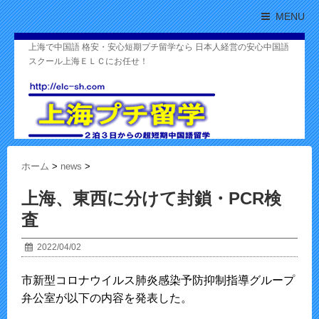
MENU
上海で中国語 格安・安心短期プチ留学なら 日本人経営の安心中国語
スクール上海ＥＬＣにお任せ！
ホーム
>
news
>
上海、東西に分けて封鎖・PCR検
査
2022/04/02
市新型コロナウイルス肺炎感染予防抑制指導グループ
弁公室が以下の内容を発表した。