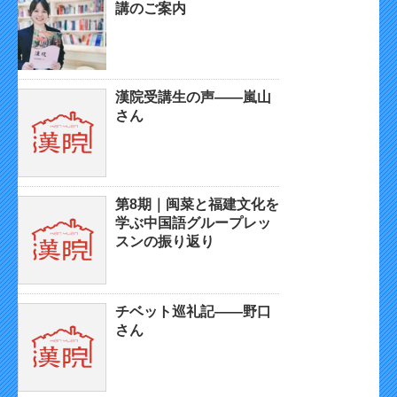
講のご案内
漢院受講生の声——嵐山
さん
第8期｜闽菜と福建文化を
学ぶ中国語グループレッ
スンの振り返り
チベット巡礼記——野口
さん