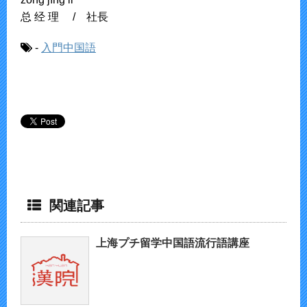
总 经 理 / 社長
-
入門中国語
関連記事
上海プチ留学中国語流行語講座