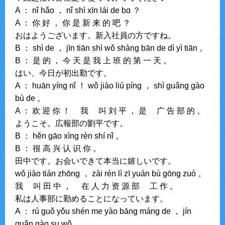
A ： nǐ hǎo ， nǐ shì xīn lái de bɑ ？
A ： 你 好 ， 你 是 新 来 的 吧 ？
おはようございます。新入社員の方ですね。
B ： shì de ， jīn tiān shì wǒ shànɡ bān de dì yì tiān 。
B ： 是 的 ， 今 天 是 我 上 班 的 第 一 天 。
はい、今日が初出勤です。
A ： huān yínɡ nǐ ！ wǒ jiào liú pínɡ ， shì ɡuǎnɡ ɡào
bù de 。
A ： 欢 迎 你 ！ 我 叫 刘 平 ， 是 广 告 部 的 。
ようこそ。広報部の劉平です。
B ： hěn ɡāo xìnɡ rèn shí nǐ 。
B ： 很 高 兴 认 识 你 。
田中です。お会いできて本当に嬉しいです。
wǒ jiào tián zhōnɡ ， zài rén lì zī yuán bù ɡōnɡ zuò 。
我 叫 田 中 ， 在 人 力 资 源 部 工 作 。
私は人事部に勤めることになっています。
A ： rú ɡuǒ yǒu shén me yào bānɡ mánɡ de ， jín
ɡuǎn ɡào su wǒ 。