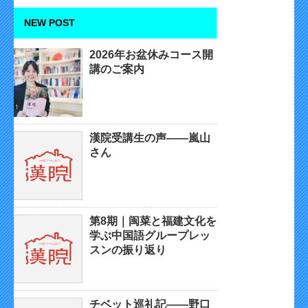
NEW POST
2026年お盆休みコース開
講のご案内
漢院受講生の声——嵐山
さん
第8期｜闽菜と福建文化を
学ぶ中国語グループレッ
スンの振り返り
チベット巡礼記——野口