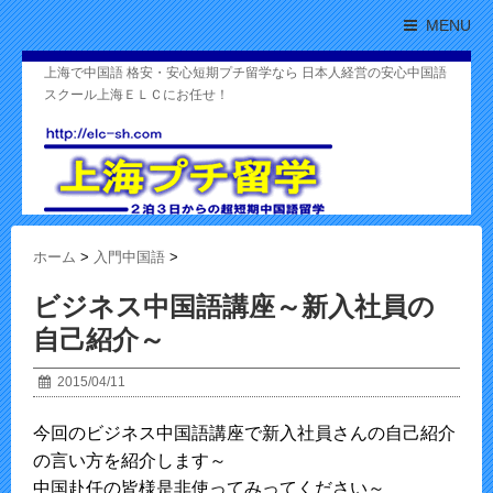
MENU
上海で中国語 格安・安心短期プチ留学なら 日本人経営の安心中国語
スクール上海ＥＬＣにお任せ！
ホーム
>
入門中国語
>
ビジネス中国語講座～新入社員の
自己紹介～
2015/04/11
今回のビジネス中国語講座で新入社員さんの自己紹介
の言い方を紹介します～
中国赴任の皆様是非使ってみってください～