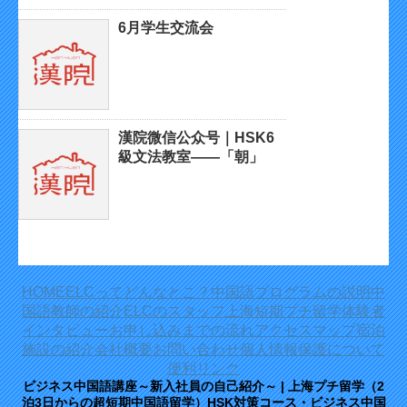
6月学生交流会
漢院微信公众号｜HSK6
級文法教室——「朝」
HOME
ELCってどんなとこ？
中国語プログラムの説明
中
国語教師の紹介
ELCのスタッフ
上海短期プチ留学体験者
インタビュー
お申し込みまでの流れ
アクセスマップ
宿泊
施設の紹介
会社概要
お問い合わせ
個人情報保護について
便利リンク
ビジネス中国語講座～新入社員の自己紹介～ | 上海プチ留学（2
泊3日からの超短期中国語留学）HSK対策コース・ビジネス中国