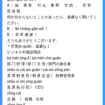
A ： 如 果 有 什 么 要 帮 忙 的 ， 尽 管
告 诉 我 。
何か分からないとことがあったら、遠慮なく聞いてく
ださい。
B ： fēi chánɡ ɡǎn xiè ！
B ： 非 常 感 谢 ！
どうもありがとうございます。
＊尽管jín ɡuǎn：遠慮なく
ビジネス中国語用語
bù mén jīnɡ lǐ / bù mén zhú ɡuǎn
部 门 经 理 / 部 门 主 管 / 部門の責任者
shǒu xí cái wù ɡuān / cái wù zǒnɡ jiān
首 席 财 务 官 / 财 务 总 监 / 財務管理者
shǒu xí zhí xínɡ ɡuān
首 席 执 行 官 / CEO
zǒnɡ cái
总 裁 / 総裁、社長
zǒnɡ jīnɡ lǐ