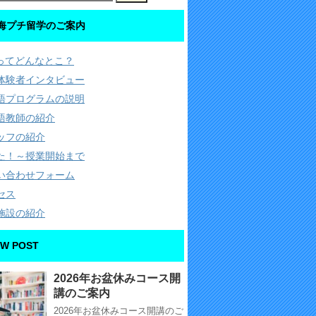
海プチ留学のご案内
Cってどんなとこ？
体験者インタビュー
語プログラムの説明
語教師の紹介
ッフの紹介
た！～授業開始まで
い合わせフォーム
セス
施設の紹介
W POST
2026年お盆休みコース開
講のご案内
2026年お盆休みコース開講のご