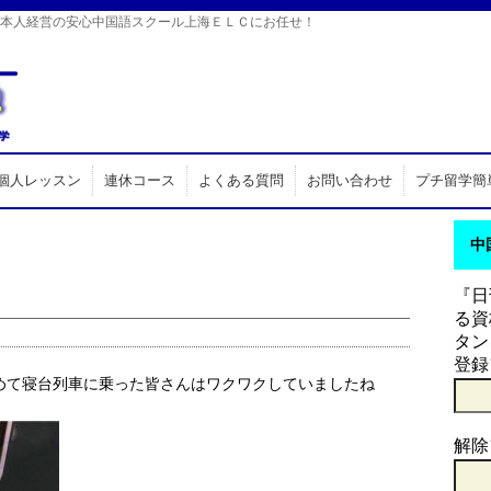
日本人経営の安心中国語スクール上海ＥＬＣにお任せ！
個人レッスン
連休コース
よくある質問
お問い合わせ
プチ留学簡
中
『日
る資
タン
登録
めて寝台列車に乗った皆さんはワクワクしていましたね
解除