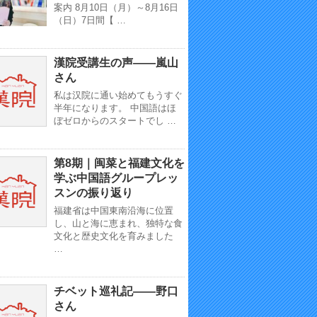
案内 8月10日（月）～8月16日
（日）7日間【 …
漢院受講生の声——嵐山
さん
私は汉院に通い始めてもうすぐ
半年になります。 中国語はほ
ぼゼロからのスタートでし …
第8期｜闽菜と福建文化を
学ぶ中国語グループレッ
スンの振り返り
福建省は中国東南沿海に位置
し、山と海に恵まれ、独特な食
文化と歴史文化を育みました
…
チベット巡礼記——野口
さん