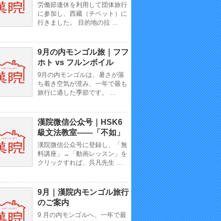
労働節連休を利用して団体旅行
に参加し、西藏（チベット）に
行きました。 目的地の拉 …
9月の内モンゴル旅｜フフ
ホト vs フルンボイル
9月の内モンゴルは、暑さが落
ち着き空気が澄み、一年で最も
旅行に適した季節です。 …
漢院微信公众号｜HSK6
級文法教室——「不如」
漢院微信公众号に登録し、「無
料講座」→「動画レッスン」を
クリックすれば、呉凡先生 …
9月｜漢院内モンゴル旅行
のご案内
9 月の内モンゴルへ、一年で最