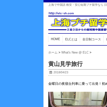
上海で中国語 格安・安心短期プチ留学なら 
HOME
ELCとは
全日制コース
ホーム
>
What's New @ ELC
>
黄山見学旅行
2018/04/23
金曜日の夜寝台列車に乗って出発！初