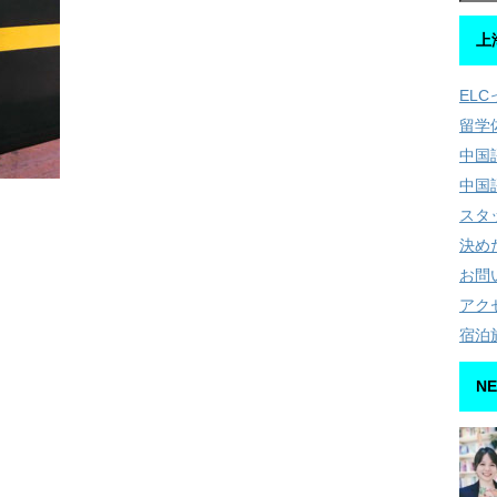
上
EL
留学
中国
中国
スタ
決め
お問
アク
宿泊
NE