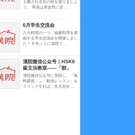
も癒される北の秋を巡りましょ
う。 草原は黄金色に染 …
6月学生交流会
八大料理の一つ、福建料理を堪
能する学生交流会を開催しまし
た！ 8 年ぶりに漢院で …
漢院微信公众号｜HSK6
級文法教室——「朝」
漢院微信公众号に登録し、「無
料講座」→「動画レッスン」を
クリックすれば、呉凡先生 …