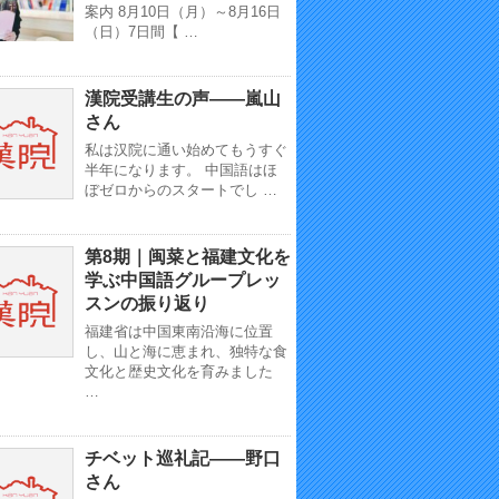
案内 8月10日（月）～8月16日
（日）7日間【 …
漢院受講生の声——嵐山
さん
私は汉院に通い始めてもうすぐ
半年になります。 中国語はほ
ぼゼロからのスタートでし …
第8期｜闽菜と福建文化を
学ぶ中国語グループレッ
スンの振り返り
福建省は中国東南沿海に位置
し、山と海に恵まれ、独特な食
文化と歴史文化を育みました
…
チベット巡礼記——野口
さん