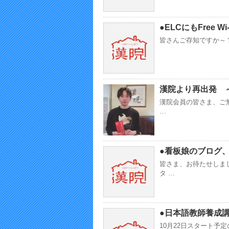
●ELCにもFree Wi
皆さんご存知ですか～？ 実
漢院より再出発 
漢院会員の皆さま、ご
…
●看板娘のブログ
皆さま、お待たせしま
タ …
●日本語教師養成
10月22日スタート予