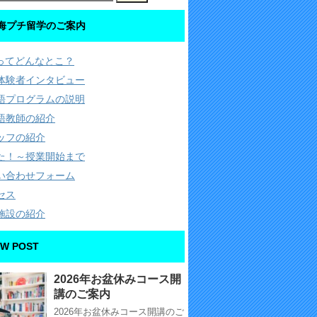
海プチ留学のご案内
Cってどんなとこ？
体験者インタビュー
語プログラムの説明
語教師の紹介
ッフの紹介
た！～授業開始まで
い合わせフォーム
セス
施設の紹介
W POST
2026年お盆休みコース開
講のご案内
2026年お盆休みコース開講のご