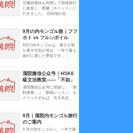
労働節連休を利用して団体旅行
に参加し、西藏（チベット）に
行きました。 目的地の拉 …
9月の内モンゴル旅｜フフ
ホト vs フルンボイル
9月の内モンゴルは、暑さが落
ち着き空気が澄み、一年で最も
旅行に適した季節です。 …
漢院微信公众号｜HSK6
級文法教室——「不如」
漢院微信公众号に登録し、「無
料講座」→「動画レッスン」を
クリックすれば、呉凡先生 …
9月｜漢院内モンゴル旅行
のご案内
9 月の内モンゴルへ、一年で最