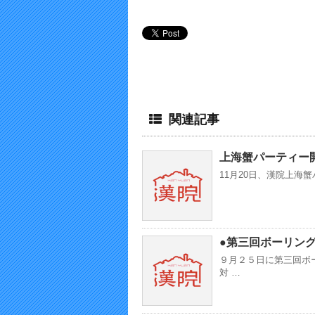
関連記事
上海蟹パーティー
11月20日、漢院上海
●第三回ボーリン
９月２５日に第三回ボ
対 …