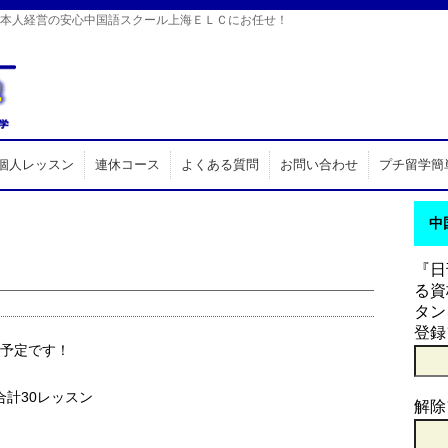
日本人経営の安心中国語スクール上海ＥＬＣにお任せ！
個人レッスン
連休コース
よくある質問
お問い合わせ
プチ留学簡
中
『日
る資
タン
登録
講予定です！
合計30レッスン
解除