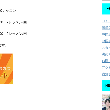
上
30レッスン
EL
00 2レッスン/回
留学
00 2レッスン/回
中国
中国
ます。
スタ
決め
お問
アク
宿泊
NE