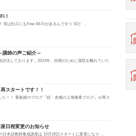
-Fi！
はELCにもFree Wi-Fiがあるんです☆ IDと …
～講師の声ご紹介～
無沙汰しております。2023年、目標のために漢院を離れていた
、再スタートです！！
した！！ 看板娘のブログ『続・史織の上海修業ブログ』が再ス
講座日程変更のお知らせ
定の日本語教師養成講座は 10月29日スタートに変更になり …