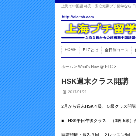
上海で中国語 格安・安心短期プチ留学なら 
HOME
ELCとは
全日制コース
ホーム
>
What's New @ ELC
>
HSK週末クラス開講
2017/01/21
2月から週末HSK４級、５級クラス開
■ HSK平日午後クラス （3級-5級）
開講時間：週2‐３回、２レッスン/回