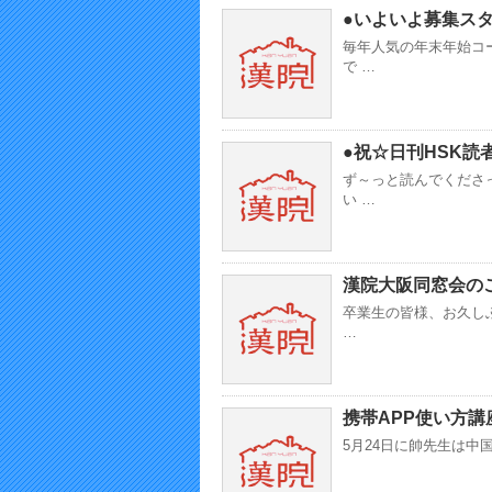
●いよいよ募集ス
毎年人気の年末年始コ
で …
●祝☆日刊HSK読
ず～っと読んでくださ
い …
漢院大阪同窓会の
卒業生の皆様、お久し
…
携帯APP使い方
5月24日に帥先生は中