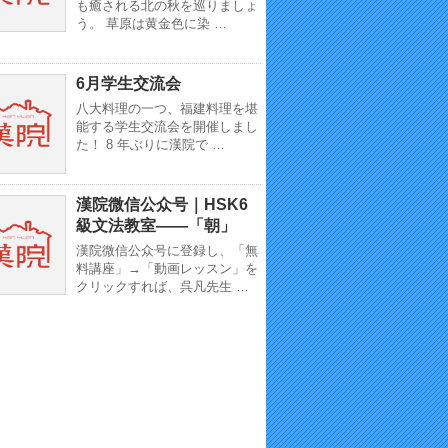
も癒される北の秋を巡りましょ
う。 草原は黄金色に染 …
6月学生交流会
八大料理の一つ、福建料理を堪
能する学生交流会を開催しまし
た！ 8 年ぶりに漢院で …
漢院微信公众号｜HSK6
級文法教室——「朝」
漢院微信公众号に登録し、「無
料講座」→「動画レッスン」を
クリックすれば、呉凡先生 …