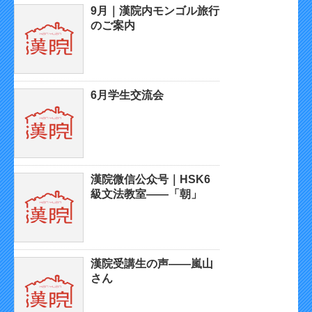
9月｜漢院内モンゴル旅行
のご案内
6月学生交流会
漢院微信公众号｜HSK6
級文法教室——「朝」
漢院受講生の声——嵐山
さん