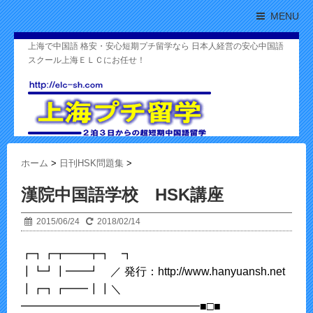
MENU
上海で中国語 格安・安心短期プチ留学なら 日本人経営の安心中国語
スクール上海ＥＬＣにお任せ！
ホーム
>
日刊HSK問題集
>
漢院中国語学校 HSK講座
2015/06/24
2018/02/14
┏┓┏┳━━┳┓ ┓
┃┗┛┃━━┛ ／ 発行：http://www.hanyuansh.net
┃┏┓┏━━┃┃＼
━━━━━━━━━━━━━━━━■□■