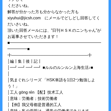
くださいね。
解答が分かった方も分からなかった方も
xiyuhui@jicsh.com にメールでどしどし回答してく
だいさいね。
頂いた回答メールには、”日刊ＨＳＫのニンちゃん”が
お返事させていただきます！
■━━━━━━━━━━━━━━━━━━━━━━━
━━━━━■
╋────────────────────────────╋
│編┃集┃後┃記┃
│━┛━┛━┛━┛ ■ルルのルンルン上海生活♪■
│
│気まぐれシリーズ 「HSK単語を1日2つ勉強しよ
う！」
│工人 ɡōnɡ rén 【配】技术工人
│意味：労働者；技術労働者
│【例】我父母都是普通的工人
│意味：私の両親は、通常の労働者であります。