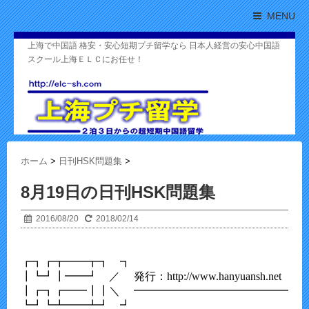
MENU
上海で中国語 格安・安心短期プチ留学なら 日本人経営の安心中国語
スクール上海ＥＬＣにお任せ！
ホーム
>
日刊HSK問題集
>
8月19日の日刊HSK問題集
2016/08/20
2018/02/14
┏┓┏┳━━┳┓　┓

┃┗┛┃━━┛　／     発行：http://www.hanyuansh.net

┃┏┓┏━━┃┃＼　 ━━━━━━━━━━━━━━━━■□
┗┛┗┻━━┻┛　┛
