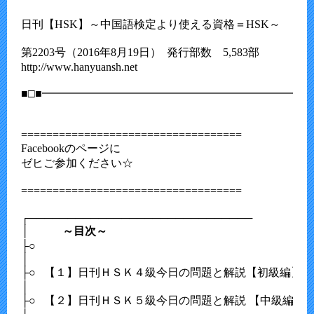
日刊【HSK】～中国語検定より使える資格＝HSK～

第2203号（2016年8月19日）  発行部数　5,583部

http://www.hanyuansh.net

■□■━━━━━━━━━━━━━━━━━━━━━━━━━
===================================

Facebookのページに

ゼヒご参加ください☆

===================================

┌─────────────────────────────

│　　　
～目次～
├○　　                             

│

├○   【１】日刊ＨＳＫ４級今日の問題と解説【初級編】

│                                            　　　　　　

├○   【２】日刊ＨＳＫ５級今日の問題と解説 【中級編】　