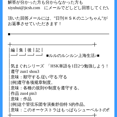
解答が分かった方も分からなかった方も

xiyuhui@jicsh.com　にメールでどしどし回答してくだいさ
頂いた回答メールには、”日刊ＨＳＫのニンちゃん”が

お返事させていただきます！

■━━━━━━━━━━━━━━━━━━━━━━━━━━
╋────────────────────────────╋

│編┃集┃後┃記┃                                          

│━┛━┛━┛━┛  ■ルルのルンルン上海生活♪■  

│                                                         

│気まぐれシリーズ  「HSK単語を1日2つ勉強しよう！」

│遵守 zun1 shou3

│意味：順守する.従い守る.守る

│[例]遵守各项规章制度。

│意味：各種の規則や制度を遵守する。

│作品 zuo4 pin3

│意味：作品

│[例]这个管弦乐团专演奏舒伯特 S的作品。

│意味：このオーケストラはもっぱらシューベルトの作品を
╋────────────────────────────╋
