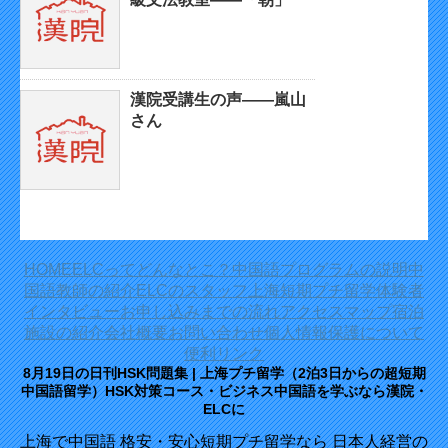
漢院受講生の声——嵐山
さん
HOME
ELCってどんなとこ？
中国語プログラムの説明
中
国語教師の紹介
ELCのスタッフ
上海短期プチ留学体験者
インタビュー
お申し込みまでの流れ
アクセスマップ
宿泊
施設の紹介
会社概要
お問い合わせ
個人情報保護について
便利リンク
8月19日の日刊HSK問題集 | 上海プチ留学（2泊3日からの超短期
中国語留学）HSK対策コース・ビジネス中国語を学ぶなら漢院・
ELCに
上海で中国語 格安・安心短期プチ留学なら 日本人経営の