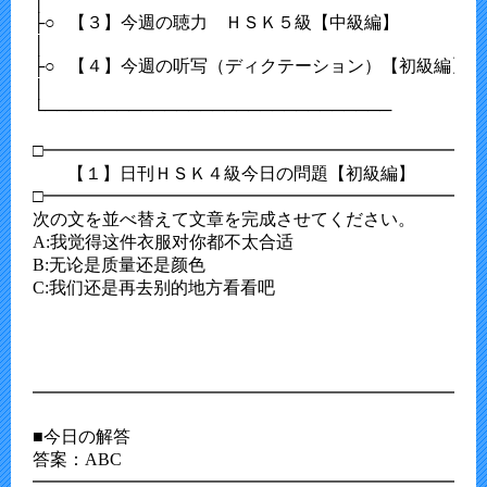
│               

├○   【３】今週の聴力　ＨＳＫ５級【中級編】　 

│                                          　　　 　　　

├○   【４】今週の听写（ディクテーション）【初級編】

│                                            　　　　　　　

└─────────────────────────────

□━━━━━━━━━━━━━━━━━━━━━━━━━━
　　【１】日刊ＨＳＫ４級今日の問題【初級編】

□━━━━━━━━━━━━━━━━━━━━━━━━━━
次の文を並べ替えて文章を完成させてください。

A:我觉得这件衣服对你都不太合适

B:无论是质量还是颜色

C:我们还是再去别的地方看看吧

━━━━━━━━━━━━━━━━━━━━━━━━━━
■今日の解答

答案：ABC

━━━━━━━━━━━━━━━━━━━━━━━━━━