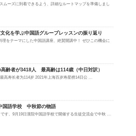
にスムーズに到着できるよう、詳細なルートマップを準備しまし
南文化を学ぶ中国語グループレッスンの振り返り
料理をテーマにした中国語講座、絶賛開講中！ ぜひこの機会に
の高齢者が3418人 最高齢は114歳（中日対訳）
 最高寿长者为114岁 2021年上海百岁寿星榜14日公 …
中国語学校 中秋節の物語
日です、9月19日漢院中国語学校で開催する生徒交流会で中秋 …