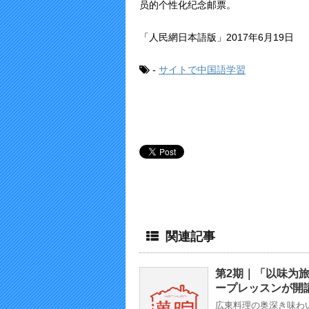
员的个性化纪念邮票。
「人民網日本語版」2017年6月19日
-
サイトで中国語学習
関連記事
第2期｜「以味为
ープレッスンが開
広東料理の奥深き味わ