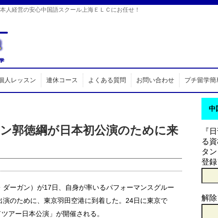
日本人経営の安心中国語スクール上海ＥＬＣにお任せ！
個人レッスン
連休コース
よくある質問
お問い合わせ
プチ留学簡
中
ン郭徳綱が日本初公演のために来
『日
る資
タン
登録
・ダーガン）が17日、自身が率いるパフォーマンスグルー
解除
出演のために、東京羽田空港に到着した。24日に東京で
ワールドツアー日本公演」が開催される。