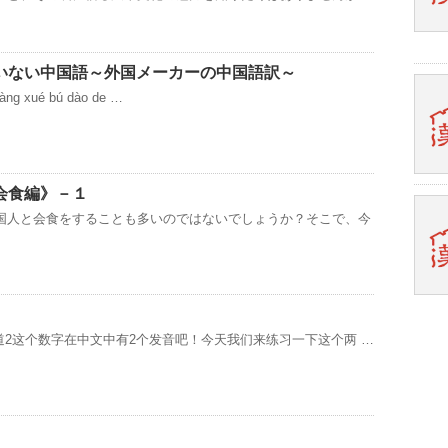
いない中国語～外国メーカーの中国語訳～
hànɡ xué bú dào de …
会食編》－１
国人と会食をすることも多いのではないでしょうか？そこで、今
道2这个数字在中文中有2个发音吧！今天我们来练习一下这个两 …