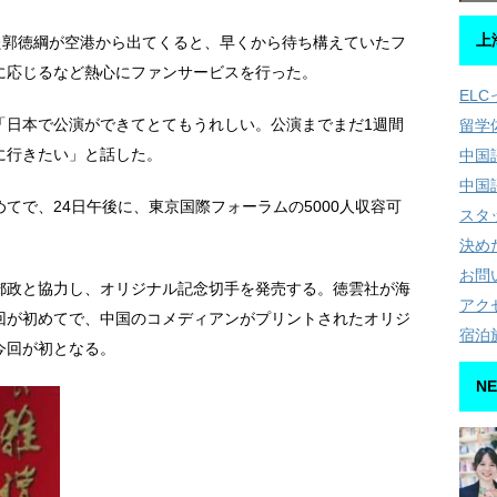
上
た郭徳綱が空港から出てくると、早くから待ち構えていたフ
に応じるなど熱心にファンサービスを行った。
EL
「日本で公演ができてとてもうれしい。公演までまだ1週間
留学
に行きたい」と話した。
中国
中国
てで、24日午後に、東京国際フォーラムの5000人収容可
スタ
決め
お問
郵政と協力し、オリジナル記念切手を発売する。徳雲社が海
アク
回が初めてで、中国のコメディアンがプリントされたオリジ
宿泊
今回が初となる。
NE