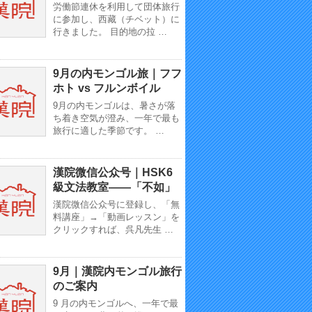
労働節連休を利用して団体旅行
に参加し、西藏（チベット）に
行きました。 目的地の拉 …
9月の内モンゴル旅｜フフ
ホト vs フルンボイル
9月の内モンゴルは、暑さが落
ち着き空気が澄み、一年で最も
旅行に適した季節です。 …
漢院微信公众号｜HSK6
級文法教室——「不如」
漢院微信公众号に登録し、「無
料講座」→「動画レッスン」を
クリックすれば、呉凡先生 …
9月｜漢院内モンゴル旅行
のご案内
9 月の内モンゴルへ、一年で最