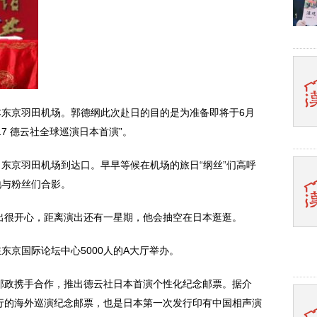
本东京羽田机场。郭德纲此次赴日的目的是为准备即将于6月
2017 德云社全球巡演日本首演”。
出东京羽田机场到达口。早早等候在机场的旅日“纲丝”们高呼
地与粉丝们合影。
出很开心，距离演出还有一星期，他会抽空在日本逛逛。
东京国际论坛中心5000人的A大厅举办。
邮政携手合作，推出德云社日本首演个性化纪念邮票。据介
行的海外巡演纪念邮票，也是日本第一次发行印有中国相声演