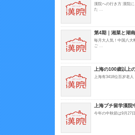
漢院への行き方 漢院
た …
第4期｜湘菜と湖
毎月大人気！中国八大
ご …
上海の100歳以上
上海有3418位百岁老人
上海プチ留学漢院
今年の中秋節は9月27