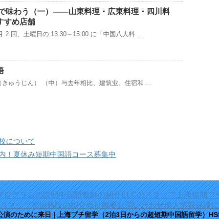
海で味わう（一）——山東料理・広東料理・四川料
すすめ店舗
 回、土曜日の 13:30～15:00 に「中国八大料 …
語
： 求人（きゅうじん） （中）与去年相比、建筑业、住宿和 …
校について
案内！夏休み短期中国語コース募集中
プログラムの説明
中国語教師の紹介
ELCのスタッフ
上海短期プ
スマップ
宿泊施設の紹介
会社概要
お問い合わせ
個人情報保護に
演のために来日 | 上海プチ留学（2泊3日からの超短期中国語留学）H