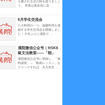
も癒される北の秋を巡りましょ
う。 草原は黄金色に染 …
6月学生交流会
八大料理の一つ、福建料理を堪
能する学生交流会を開催しまし
た！ 8 年ぶりに漢院で …
漢院微信公众号｜HSK6
級文法教室——「朝」
漢院微信公众号に登録し、「無
料講座」→「動画レッスン」を
クリックすれば、呉凡先生 …