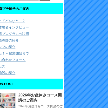
海プチ留学のご案内
Cってどんなとこ？
体験者インタビュー
語プログラムの説明
語教師の紹介
ッフの紹介
た！～授業開始まで
い合わせフォーム
セス
施設の紹介
W POST
2026年お盆休みコース開
講のご案内
2026年お盆休みコース開講のご