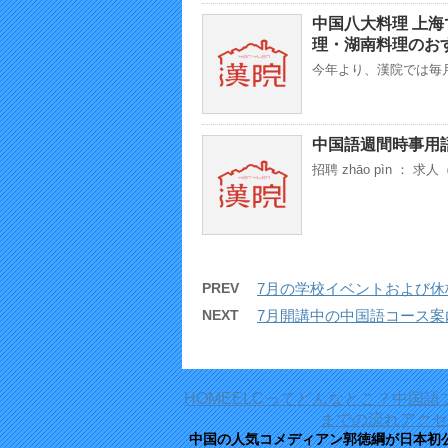
中国八大料理 上
理・湖南料理のお
今年より、漢院では毎月 2
中国語週間時事用
招聘 zhāo pìn 
PREV
7月の学校イベントおよび休
NEXT
7月開講中の中国語コース
HOME
ELCってどんなとこ？
中国語
までの流れ
アクセ
中国の人気コメディアン郭徳綱が日本初公