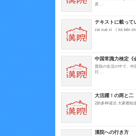
皮 …
テキストに載って
zài xué xí 《 kè běn s
中国常識力検定《
普段の生活の中で、中
日 …
大活躍！の两と二
2的多种读法 大家都知
漢院への行き方