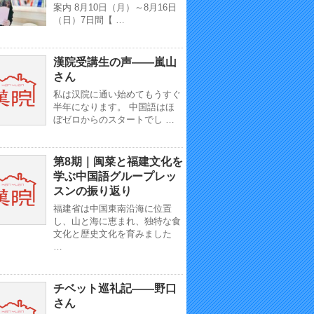
案内 8月10日（月）～8月16日
（日）7日間【 …
漢院受講生の声——嵐山
さん
私は汉院に通い始めてもうすぐ
半年になります。 中国語はほ
ぼゼロからのスタートでし …
第8期｜闽菜と福建文化を
学ぶ中国語グループレッ
スンの振り返り
福建省は中国東南沿海に位置
し、山と海に恵まれ、独特な食
文化と歴史文化を育みました
…
チベット巡礼記——野口
さん