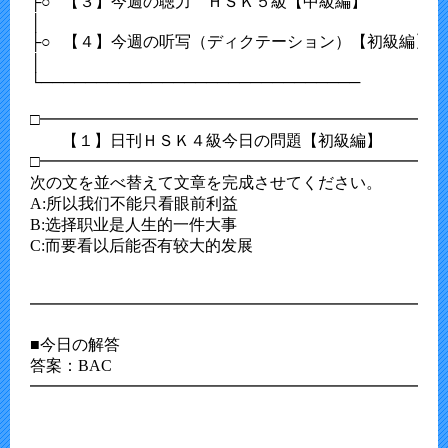
├○   【３】今週の聴力　ＨＳＫ５級【中級編】　 

│                                          　　　 　　　

├○   【４】今週の听写（ディクテーション）【初級編】

│                                            　　　　　　　

└─────────────────────────────

□━━━━━━━━━━━━━━━━━━━━━━━━━━
　　【１】日刊ＨＳＫ４級今日の問題【初級編】

□━━━━━━━━━━━━━━━━━━━━━━━━━━
次の文を並べ替えて文章を完成させてください。

A:所以我们不能只看眼前利益

B:选择职业是人生的一件大事

C:而要看以后能否有较大的发展

━━━━━━━━━━━━━━━━━━━━━━━━━━
■今日の解答

答案：BAC

━━━━━━━━━━━━━━━━━━━━━━━━━━