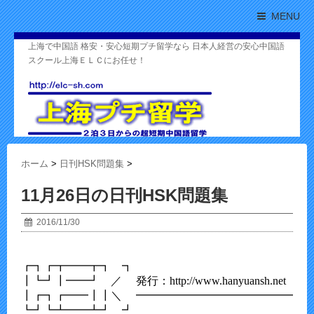
MENU
上海で中国語 格安・安心短期プチ留学なら 日本人経営の安心中国語
スクール上海ＥＬＣにお任せ！
ホーム
>
日刊HSK問題集
>
11月26日の日刊HSK問題集
2016/11/30
┏┓┏┳━━┳┓　┓

┃┗┛┃━━┛　／     発行：http://www.hanyuansh.net

┃┏┓┏━━┃┃＼　 ━━━━━━━━━━━━━━━━■□
┗┛┗┻━━┻┛　┛
