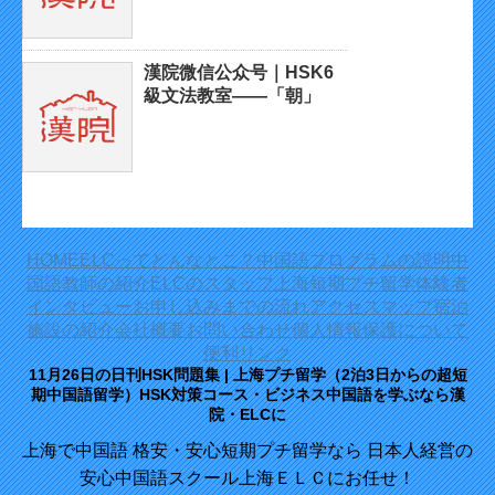
漢院微信公众号｜HSK6
級文法教室——「朝」
HOME
ELCってどんなとこ？
中国語プログラムの説明
中
国語教師の紹介
ELCのスタッフ
上海短期プチ留学体験者
インタビュー
お申し込みまでの流れ
アクセスマップ
宿泊
施設の紹介
会社概要
お問い合わせ
個人情報保護について
便利リンク
11月26日の日刊HSK問題集 | 上海プチ留学（2泊3日からの超短
期中国語留学）HSK対策コース・ビジネス中国語を学ぶなら漢
院・ELCに
上海で中国語 格安・安心短期プチ留学なら 日本人経営の
安心中国語スクール上海ＥＬＣにお任せ！