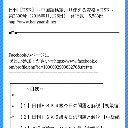
日刊【HSK】～中国語検定より使える資格＝HSK～	

第2300号（2016年11月26日）  発行数　5,583部

http://www.hanyuansh.net

■□■━━━━━━━━━━━━━━━━━━━━━━━━━
===================================

Facebookのページに

ゼヒご参加ください☆https://www.facebook.c

om/profile.php?id=100009290083270&fref=ts 

===================================

┌─────────────────────────────

│　　　
～目次～
├○　　                             

│

├○   【１】日刊ＨＳＫ４級今日の問題と解説【初級編】

│                                            　　　　　　

├○   【２】日刊ＨＳＫ５級今日の問題と解説 【中級編】　
│               
