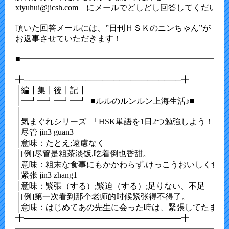
xiyuhui@jicsh.com　にメールでどしどし回答してくだいさ
頂いた回答メールには、”日刊ＨＳＫのニンちゃん”が

お返事させていただきます！

■━━━━━━━━━━━━━━━━━━━━━━━━━━
╋────────────────────────────╋

│編┃集┃後┃記┃                                          

│━┛━┛━┛━┛  ■ルルのルンルン上海生活♪■  

│                                                         

│気まぐれシリーズ  「HSK単語を1日2つ勉強しよう！」

│尽管 jin3 guan3

│意味：たとえ;遠慮なく 

│[例]尽管是粗茶淡饭,吃着倒也香甜。

│意味：粗末な食事にもかかわらず,けっこうおいしく食べ
│紧张 jin3 zhang1

│意味：緊張（する）;緊迫（する）;足りない、不足

│[例]第一次看到那个老师的时候紧张得不得了。

│意味：はじめてあの先生に会った時は、緊張してたまらな
╋────────────────────────────╋

━━━━━━━━━━━━━━━━━━━━━━━━━━━