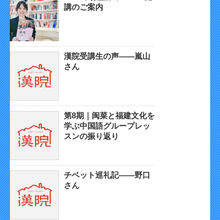
講のご案内
漢院受講生の声——嵐山
さん
第8期｜闽菜と福建文化を
学ぶ中国語グループレッ
スンの振り返り
チベット巡礼記——野口
さん