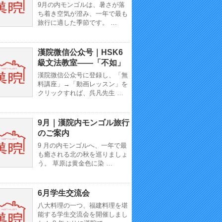
9月の内モンゴルは、暑さが落
ち着き空気が澄み、一年で最も
旅行に適した季節です。 …
漢院微信公众号｜HSK6
級文法教室——「不如」
漢院微信公众号に登録し、「無
料講座」→「動画レッスン」を
クリックすれば、呉凡先生 …
9月｜漢院内モンゴル旅行
のご案内
9 月の内モンゴルへ、一年で最
も癒される北の秋を巡りましょ
う。 草原は黄金色に染 …
6月学生交流会
八大料理の一つ、福建料理を堪
能する学生交流会を開催しまし