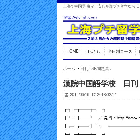
上海で中国語 格安・安心短期プチ留学なら 
HOME
ELCとは
全日制コース
ホーム
>
日刊HSK問題集
>
漢院中国語学校 日刊
2015/06/16
2018/02/14
┏┓┏┳━━┳┓ ┓
┃┗┛┃━━┛ ／ 発行：http://www.han
┃┏┓┏━━┃┃＼ ━━━━━━━━
┗┛┗┻━━┻┛ ┛