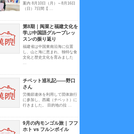
案内 8月10日（月）～8月16日
（日）7日間【 …
第8期｜闽菜と福建文化を
学ぶ中国語グループレッ
スンの振り返り
福建省は中国東南沿海に位置
し、山と海に恵まれ、独特な食
文化と歴史文化を育みました
…
チベット巡礼記——野口
さん
労働節連休を利用して団体旅行
に参加し、西藏（チベット）に
行きました。 目的地の拉 …
9月の内モンゴル旅｜フフ
ホト vs フルンボイル