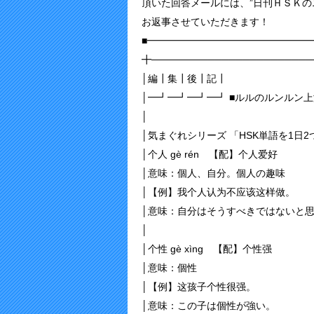
頂いた回答メールには、”日刊ＨＳＫの
お返事させていただきます！
■━━━━━━━━━━━━━━━━━
╋──────────────────────
│編┃集┃後┃記┃
│━┛━┛━┛━┛ ■ルルのルンルン上
│
│気まぐれシリーズ 「HSK単語を1日
│个人 ɡè rén 【配】个人爱好
│意味：個人、自分。個人の趣味
│【例】我个人认为不应该这样做。
│意味：自分はそうすべきではないと
│
│个性 ɡè xìnɡ 【配】个性强
│意味：個性
│【例】这孩子个性很强。
│意味：この子は個性が強い。