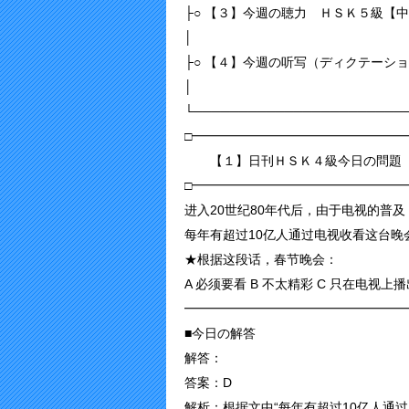
├○ 【３】今週の聴力 ＨＳＫ５級
│
├○ 【４】今週の听写（ディクテーシ
│
└───────────────────────
□━━━━━━━━━━━━━━━━━
【１】日刊ＨＳＫ４級今日の問題
□━━━━━━━━━━━━━━━━━
进入20世纪80年代后，由于电视的普
每年有超过10亿人通过电视收看这台晚
★根据这段话，春节晚会：
A 必须要看 B 不太精彩 C 只在电视上播
━━━━━━━━━━━━━━━━━
■今日の解答
解答：
答案：D
解析：根据文中“每年有超过10亿人通