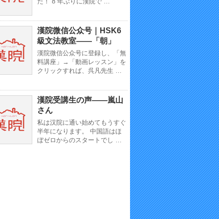
た！ 8 年ぶりに漢院で …
漢院微信公众号｜HSK6
級文法教室——「朝」
漢院微信公众号に登録し、「無
料講座」→「動画レッスン」を
クリックすれば、呉凡先生 …
漢院受講生の声——嵐山
さん
私は汉院に通い始めてもうすぐ
半年になります。 中国語はほ
ぼゼロからのスタートでし …