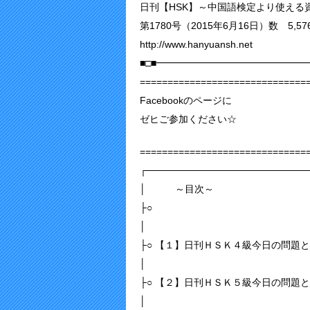
日刊【HSK】～中国語検定より使える資
第1780号（2015年6月16日）数 5,57
http://www.hanyuansh.net
■□■━━━━━━━━━━━━━━━
==============================
Facebookのページに
ゼヒご参加ください☆
==============================
┌───────────────────────
│ ～目次～
├○
│
├○ 【１】日刊ＨＳＫ４級今日の問題
│
├○ 【２】日刊ＨＳＫ５級今日の問題
│