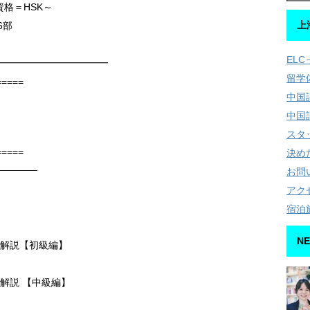
格＝HSK～
上
6部
EL
━━━━━━━━━━━━
留学
=====
中国
中国
スタ
=====
決め
──────
お問
アク
宿泊
NE
と解説【初級編】
と解説 【中級編】