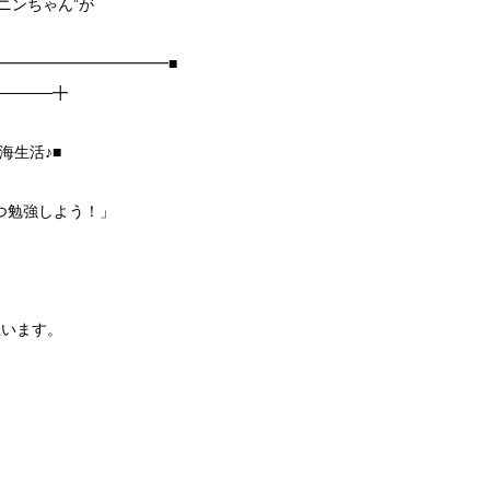
ニンちゃん”が
━━━━━━━━━━━■
──────╋
海生活♪■
2つ勉強しよう！」
思います。