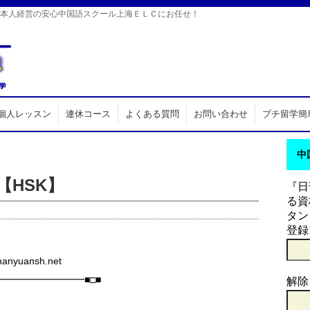
日本人経営の安心中国語スクール上海ＥＬＣにお任せ！
個人レッスン
連休コース
よくある質問
お問い合わせ
プチ留学簡
中
【HSK】
『日
る資
タン
登録
yuansh.net
━━━━━━━━■□■
解除