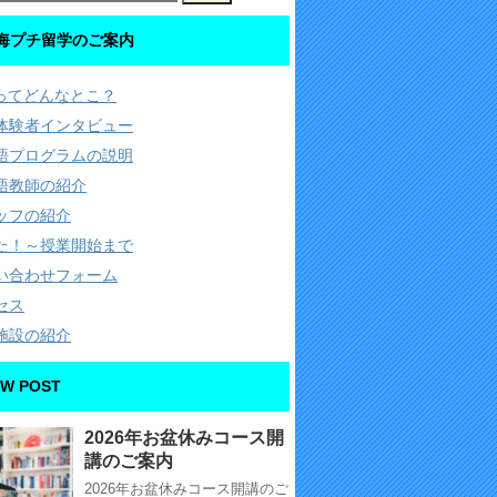
海プチ留学のご案内
Cってどんなとこ？
体験者インタビュー
語プログラムの説明
語教師の紹介
ッフの紹介
た！～授業開始まで
い合わせフォーム
セス
施設の紹介
W POST
2026年お盆休みコース開
講のご案内
2026年お盆休みコース開講のご